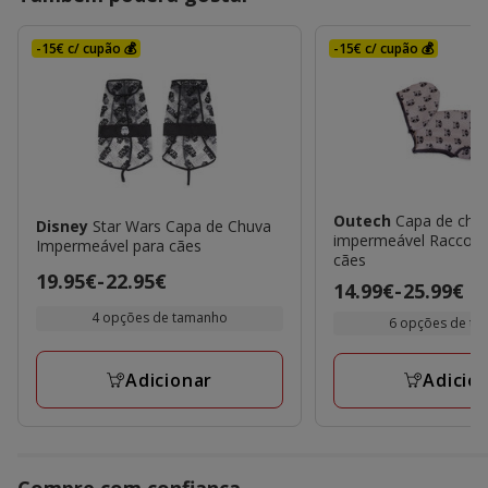
-15€ c/ cupão 💰
-15€ c/ cupão 💰
Outech
Capa de chu
Disney
Star Wars Capa de Chuva
impermeável Raccoon Cape para
Impermeável para cães
cães
Preço
19.95€
-
22.95€
Preço
14.99€
-
25.99€
de
de
4 opções de tamanho
6 opções de t
19.95€
14.99€
a
a
Adicionar
Adicio
22.95€
25.99€
Compre com confiança