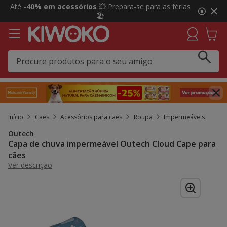
2
Até
-40% em acessórios
💥 Prepara-se para as férias
de
🏖️
3,
mensagem,
Início
Cães
Acessórios para cães
Roupa
Impermeáveis
Outech
Capa de chuva impermeável Outech Cloud Cape para
cães
Ver descrição