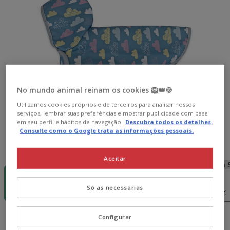
No mundo animal reinam os cookies 🦁👑🍪
Utilizamos cookies próprios e de terceiros para analisar nossos
serviços, lembrar suas preferências e mostrar publicidade com base
em seu perfil e hábitos de navegação.
Descubra todos os detalhes.
Consulte como o Google trata as informações pessoais.
Guia de tamanhos
Tamanho:
XXS
Aceitar
-15€ c/
Sem Stock
Sem Stock
Sem 
cupão 💰
XS
S
M
XXS
Só as necessárias
14.99€
15.99€
17.99€
19.99€
Configurar
14.99€
Preço 14.99€