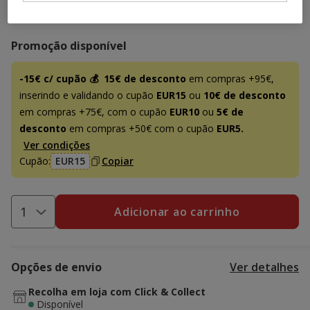
52.99€
Preço 52.99€
Promoção disponível
-15€ c/ cupão 💰
15€ de desconto
em compras +95€,
inserindo e validando o cupão
EUR15
ou
10€ de desconto
em compras +75€, com o cupão
EUR10
ou
5€ de
desconto
em compras +50€ com o cupão
EUR5.
Ver condições
Cupão:
EUR15
Copiar
Adicionar ao carrinho
Opções de envio
Ver detalhes
Recolha em loja com Click & Collect
Disponível