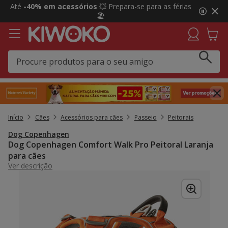
2
Até
-40% em acessórios
💥 Prepara-se para as férias
de
🏖️
3,
mensagem,
Início
Cães
Acessórios para cães
Passeio
Peitorais
Dog Copenhagen
Dog Copenhagen Comfort Walk Pro Peitoral Laranja
para cães
Ver descrição