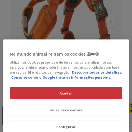
No mundo animal reinam os cookies 🦁👑🍪
Utilizamos cookies próprios e de terceiros para analisar nossos
serviços, lembrar suas preferências e mostrar publicidade com base
em seu perfil e hábitos de navegação.
Descubra todos os detalhes.
Consulte como o Google trata as informações pessoais.
Aceitar
Guia de tamanhos
Tamanho:
M
Sem Stock
Sem Stock
-15€ c/
-1
XS
S
cupão 💰
cup
Só as necessárias
M
L
47.99€
52.99€
52.99€
59.99€
Configurar