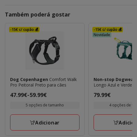
Também poderá gostar
-15€ c/ cupão 💰
-15€ c/ cupão 💰
Novidade
Dog Copenhagen
Comfort Walk
Non-stop Dogwear
Pro Peitoral Preto para cães
Longo Azul e Verde p
Preço
47.99€
-
59.99€
Preço
79.99€
de
79.99€
5 opções de tamanho
4 opções de t
47.99€
a
Adicionar
Adicio
59.99€