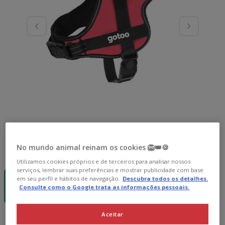
No mundo animal reinam os cookies 🦁👑🍪
Guia de tamanhos
Tamanho:
S
Utilizamos cookies próprios e de terceiros para analisar nossos
-5€ por
-5€ por
-5€ por
serviços, lembrar suas preferências e mostrar publicidade com base
cada 35€! 💰
cada 35€! 💰
cada 35€! 💰
em seu perfil e hábitos de navegação.
Descubra todos os detalhes.
S
M
L
Consulte como o Google trata as informações pessoais.
17.99€
18.99€
19.99€
Aceitar
17.99€
Preço 17.99€