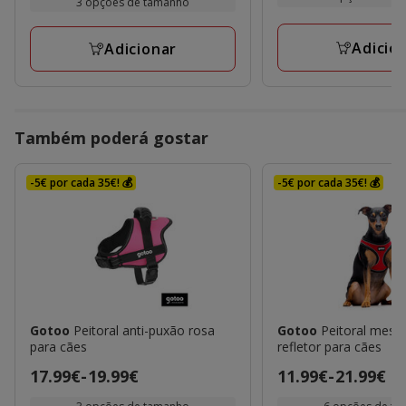
3 opções de tamanho
com
17.99€
17.99€
2
a
a
Adicio
avaliações
Adicionar
19.99€
19.99€
Também poderá gostar
-5€ por cada 35€! 💰
-5€ por cada 35€! 💰
Gotoo
Peitoral anti-puxão rosa
Gotoo
Peitoral mesh
para cães
refletor para cães
Preço
17.99€
-
19.99€
Preço
11.99€
-
21.99€
de
de