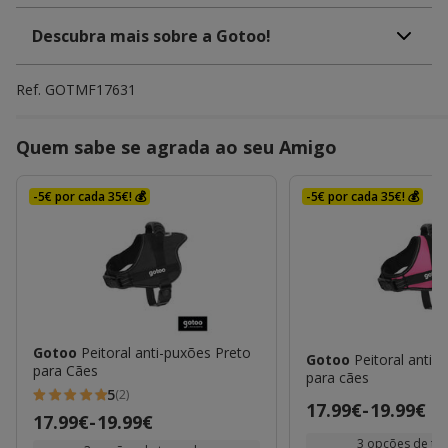
Descubra mais sobre a Gotoo!
Ref.
GOTMF17631
Quem sabe se agrada ao seu Amigo
-5€ por cada 35€! 💰
-5€ por cada 35€! 💰
Gotoo
Peitoral anti-puxões Preto
Gotoo
Peitoral anti-
para Cães
para cães
5
(2)
5
Preço
17.99€
-
19.99€
Preço
17.99€
-
19.99€
estrelas
de
de
3 opções de t