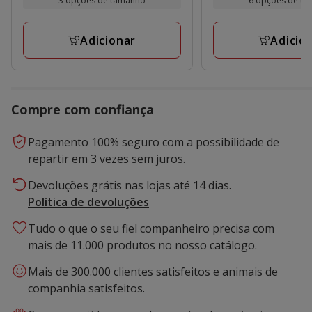
3 opções de tamanho
6 opções de t
17.99€
11.99€
a
a
Adicionar
Adicio
19.99€
21.99€
Compre com confiança
Pagamento 100% seguro com a possibilidade de
repartir em 3 vezes sem juros.
Devoluções grátis nas lojas até 14 dias.
Política de devoluções
Tudo o que o seu fiel companheiro precisa com
mais de 11.000 produtos no nosso catálogo.
Mais de 300.000 clientes satisfeitos e animais de
companhia satisfeitos.