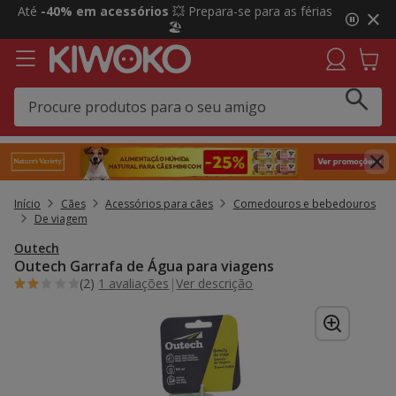
2
Até
-40% em acessórios
💥 Prepara-se para as férias
de
🏖️
3,
mensagem,
Início
Cães
Acessórios para cães
Comedouros e bebedouros
De viagem
Outech
Outech Garrafa de Água para viagens
(2)
1 avaliações
|
Ver descrição