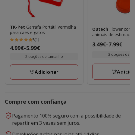
TK-Pet
Garrafa Portátil Vermelha
Outech
Flower come
para cães e gatos
animais de estimaçã
5
(1)
5
Preço
3.49€
-
7.99€
Preço
4.99€
-
5.99€
estrelas
de
de
3 opções de f
2 opções de tamanho
com
3.49€
4.99€
1
a
a
Adicio
avaliações
Adicionar
7.99€
5.99€
Compre com confiança
Pagamento 100% seguro com a possibilidade de
repartir em 3 vezes sem juros.
Devoluções grátis nas lojas até 14 dias.