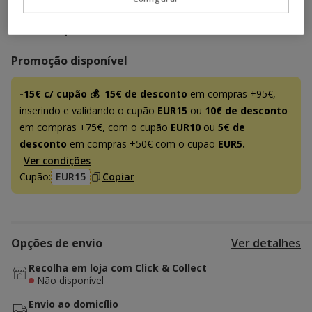
Temporariamente sem stock
Descubra produtos semelhantes
Promoção disponível
-15€ c/ cupão 💰
15€ de desconto
em compras +95€,
inserindo e validando o cupão
EUR15
ou
10€ de desconto
em compras +75€, com o cupão
EUR10
ou
5€ de
desconto
em compras +50€ com o cupão
EUR5.
Ver condições
Cupão:
EUR15
Copiar
Opções de envio
Ver detalhes
Recolha em loja com Click & Collect
Não disponível
Envio ao domicílio