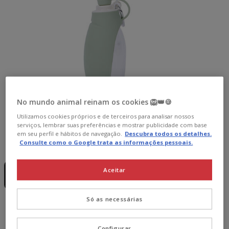
No mundo animal reinam os cookies 🦁👑🍪
Utilizamos cookies próprios e de terceiros para analisar nossos
serviços, lembrar suas preferências e mostrar publicidade com base
em seu perfil e hábitos de navegação.
Descubra todos os detalhes.
Consulte como o Google trata as informações pessoais.
Capacidad:
550 ml
Sem Stock
550 ml
Aceitar
9.99€
Só as necessárias
9.99€
Preço 9.99€
Configurar