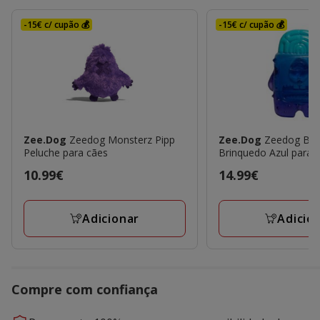
-15€ c/ cupão 💰
-15€ c/ cupão 💰
Zee.Dog
Zeedog Monsterz Pipp
Zee.Dog
Zeedog Bra
Peluche para cães
Brinquedo Azul para 
Preço
10.99€
Preço
14.99€
10.99€
14.99€
Adicionar
Adicio
Compre com confiança