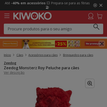
2
Até
-40% em acessórios
💥 Prepara-se para as férias
de
🏖️
3,
mensagem,
Início
Cães
Acessórios para cães
Brinquedos para cães
Zeedog
Zeedog Monsterz Roy Peluche para cães
Ver descrição