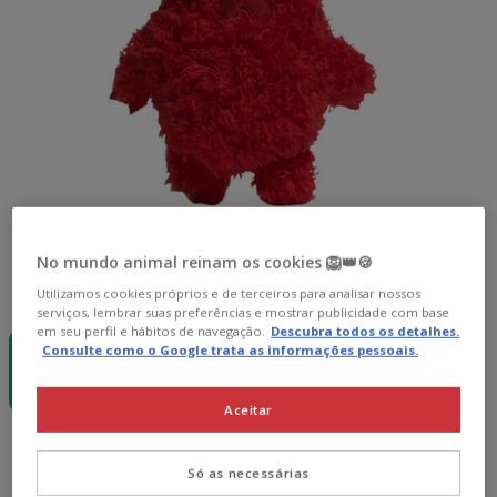
No mundo animal reinam os cookies 🦁👑🍪
Formato:
1 ud.
Utilizamos cookies próprios e de terceiros para analisar nossos
serviços, lembrar suas preferências e mostrar publicidade com base
-15€ c/
em seu perfil e hábitos de navegação.
Descubra todos os detalhes.
cupão 💰
Consulte como o Google trata as informações pessoais.
1 ud.
10.99€
Aceitar
10.99€
Preço 10.99€
Só as necessárias