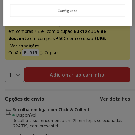
Promoção disponível
Configurar
-15€ c/ cupão 💰
15€ de desconto
em compras +95€,
inserindo e validando o cupão
EUR15
ou
10€ de desconto
em compras +75€, com o cupão
EUR10
ou
5€ de
desconto
em compras +50€ com o cupão
EUR5.
Ver condições
Cupão:
EUR15
Copiar
Adicionar ao carrinho
Opções de envio
Ver detalhes
Recolha em loja com Click & Collect
Disponível
Recolha a sua encomenda em 2h em lojas selecionadas
GRÁTIS,
com presente!