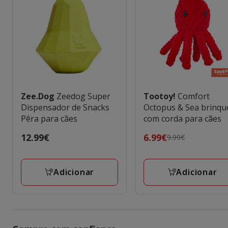
Zee.Dog
Zeedog Super
Tootoy!
Comfort
Dispensador de Snacks
Octopus & Sea brinq
Pêra para cães
com corda para cães
Preço
12.99€
Preço
6.99€
9.99€
12.99€
anterior
9.99€,
Adicionar
Adicionar
preço
final
6.99€