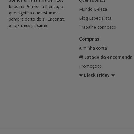
Somos uma família de +200
Quem somos
lojas na Península Ibérica, o
Mundo Beleza
que signifca que estamos
Blog Especialista
sempre perto de si. Encontre
a loja mais próxima.
Trabalhe connosco
Compras
A minha conta
🚚
Estado da encomenda
Promoções
★ Black Friday ★