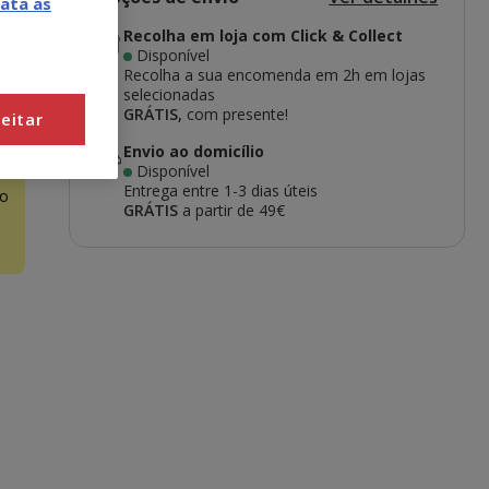
ata as
Recolha em loja com Click & Collect
Disponível
Recolha a sua encomenda em 2h em lojas
selecionadas
GRÁTIS,
com presente!
eitar
Envio ao domicílio
Disponível
Entrega entre
1-3 dias úteis
o
GRÁTIS
a partir de 49€