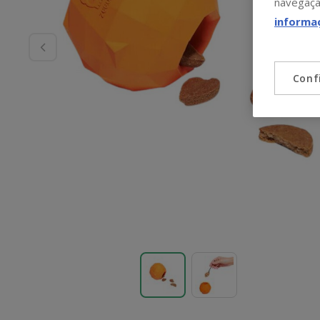
navegaçã
informa
Conf