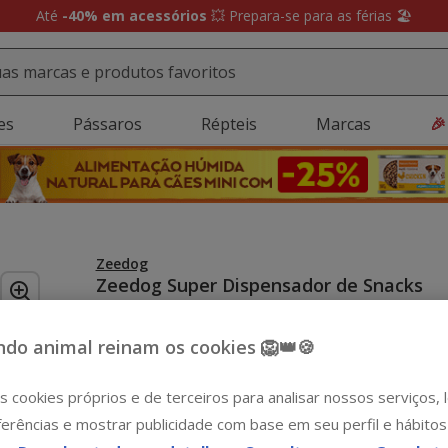
Até
-40% em acessórios
💥 Prepara-se para as férias 🏖️
es
Pássaros
Répteis
Marcas
🎉
Zeedog
Zeedog Super Dispensador de Snacks
Laranja para cães
Ver descrição
do animal reinam os cookies 🦁👑🍪
Formato:
1 ud.
s cookies próprios e de terceiros para analisar nossos serviços,
-15€ c/ cupão 💰
1 ud.
erências e mostrar publicidade com base em seu perfil e hábitos
12.99€