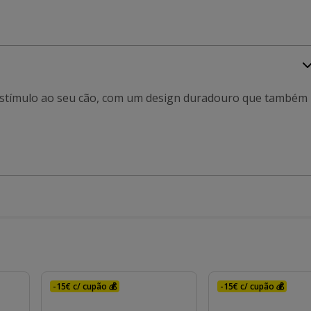
 estímulo ao seu cão, com um design duradouro que também
-15€ c/ cupão 💰
-15€ c/ cupão 💰