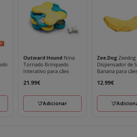
Outward Hound
Nina
Zee.Dog
Zeedog
uedo
Tornado Brinquedo
Dispensador de 
Interativo para cães
Banana para cãe
Preço
21.99€
Preço
12.99€
21.99€
12.99€
Adicionar
Adicion