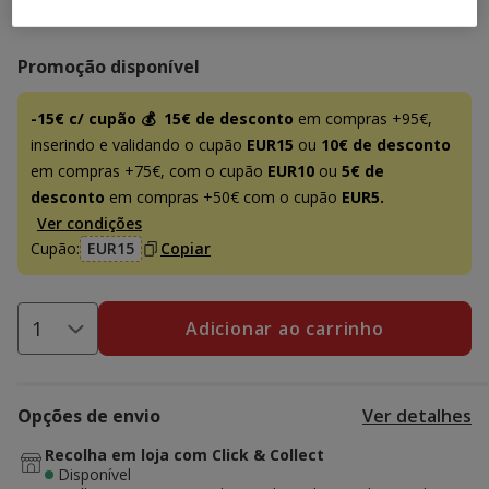
16.49€
Preço 16.49€
Promoção disponível
-15€ c/ cupão 💰
15€ de desconto
em compras +95€,
inserindo e validando o cupão
EUR15
ou
10€ de desconto
em compras +75€, com o cupão
EUR10
ou
5€ de
desconto
em compras +50€ com o cupão
EUR5.
Ver condições
Cupão:
EUR15
Copiar
Adicionar ao carrinho
Opções de envio
Ver detalhes
Recolha em loja com Click & Collect
Disponível