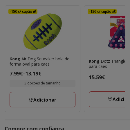
-15€ c/ cupão 💰
-15€ c/ cupão 💰
Kong
Air Dog Squeaker bola de
Kong
Dotz Triangle 
forma oval para cães
para cães
Preço
7.99€
-
13.19€
Preço
15.59€
de
3 opções de tamanho
15.59€
7.99€
a
Adicio
Adicionar
13.19€
Compre com confiança