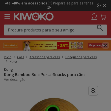
2
Até
-40% em acessórios
💥 Prepara-se para as férias
de
🏖️
3,
mensagem,
Início
Cães
Acessórios para cães
Brinquedos para cães
Kong
Kong
Kong Bamboo Bola Porta-Snacks para cães
Ver descrição