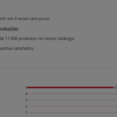
tir em 3 vezes sem juros.
evoluções
de 11.000 produtos no nosso catálogo.
anhia satisfeitos.
5
1
4
3
2
1