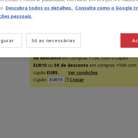
L
XL
10.69€
16.09€
o.
Descubra todos os detalhes.
Consulte como o Google tr
ções pessoais.
Promoção disponível
Só as necessárias
Ac
igurar
-15€ c/ cupão 💰
15€ de desconto
em compras
+95€, inserindo e validando o cupão
EUR15
ou
10€
de desconto
em compras +75€, com o cupão
EUR10
ou
5€ de desconto
em compras +50€ com 
cupão
EUR5.
Ver condições
Cupão:
EUR15
Copiar