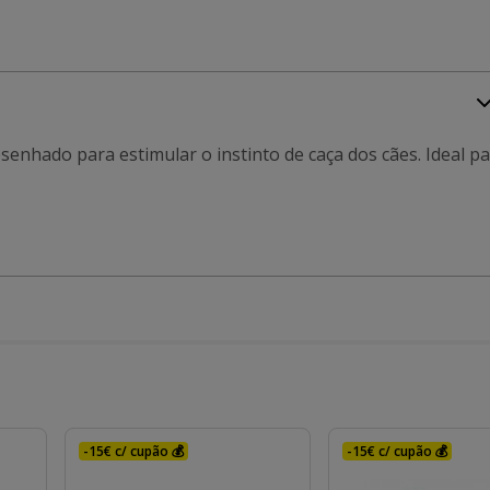
nhado para estimular o instinto de caça dos cães. Ideal p
-15€ c/ cupão 💰
-15€ c/ cupão 💰