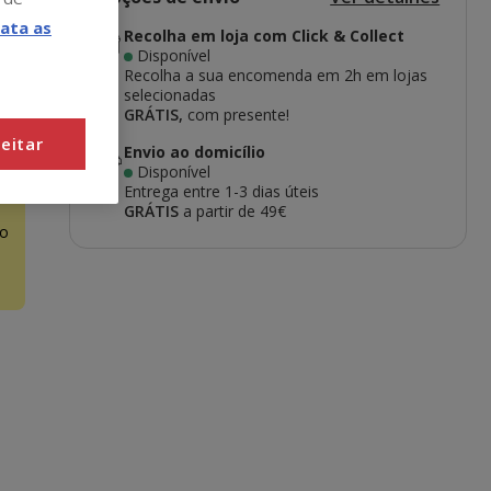
ata as
Recolha em loja com Click & Collect
Disponível
Recolha a sua encomenda em 2h em lojas
selecionadas
GRÁTIS,
com presente!
eitar
Envio ao domicílio
Disponível
Entrega entre
1-3 dias úteis
GRÁTIS
a partir de 49€
o