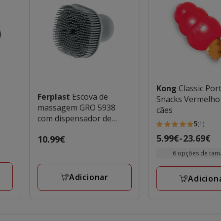
Kong
Classic Por
Ferplast
Escova de
Snacks Vermelho
massagem GRO 5938
cães
com dispensador de
5
(1)
champô para lavar cães e
5
Preço
5.99€
-
23.69€
Preço
10.99€
gatos
estrelas
de
10.99€
com
6 opções de ta
5.99€
1
a
avaliações
Adicionar
Adicion
23.69€