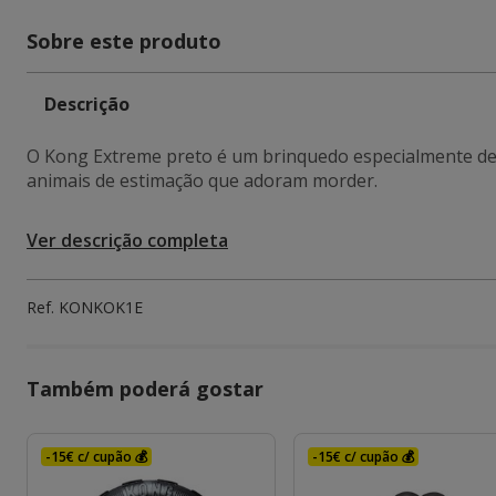
Sobre este produto
Descrição
O Kong Extreme preto é um brinquedo especialmente dese
animais de estimação que adoram morder.
Ver descrição completa
Ref.
KONKOK1E
Também poderá gostar
-15€ c/ cupão 💰
-15€ c/ cupão 💰