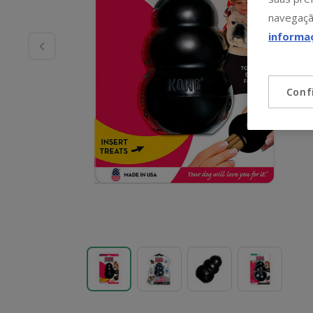
navegaçã
informa
Conf