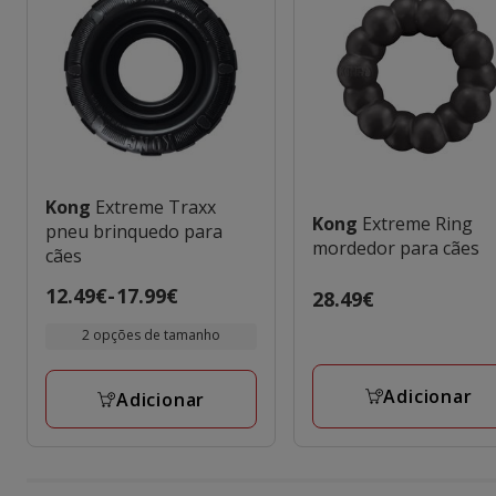
Kong
Extreme Traxx
Kong
Extreme Ring
pneu brinquedo para
mordedor para cães
cães
Preço
12.49€
-
17.99€
Preço
28.49€
de
28.49€
2 opções de tamanho
12.49€
a
Adicionar
Adicionar
17.99€