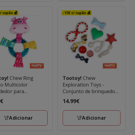
/ cupão 💰
-15€ c/ cupão 💰
toy!
Chew Ring
Tootoy!
Chew
o Multicolor
Exploration Toys -
dedor para
Conjunto de brinquedos
orros
para cachorros
o
9€
Preço
14.99€
€
14.99€
Adicionar
Adicionar