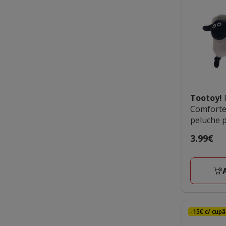
Tootoy!
Comforte
peluche p
Preço
3.99€
3.99€
-15€ c/ cupã