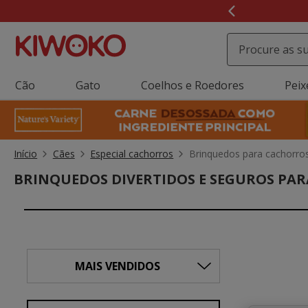
3
Click&C
de
3,
mensagem,
Cão
Gato
Coelhos e Roedores
Peix
Início
Cães
Especial cachorros
Brinquedos para cachorro
BRINQUEDOS DIVERTIDOS E SEGUROS PA