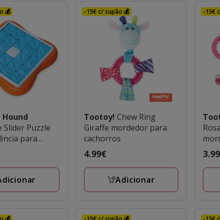
o 💰
-15€ c/ cupão 💰
-15€ c
 Hound
Tootoy!
Chew Ring
Too
 Slider Puzzle
Giraffe mordedor para
Rosa
gência para
cachorros
mor
s
cach
Preço
4.99€
Preç
3.9
4.99€
3.99
Adicionar
Adicionar
o 💰
-15€ c/ cupão 💰
-15€ c