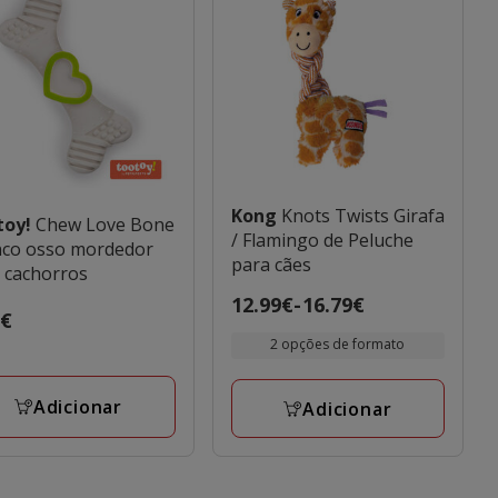
Kong
Knots Twists Girafa
toy!
Chew Love Bone
/ Flamingo de Peluche
co osso mordedor
para cães
 cachorros
Preço
12.99€
-
16.79€
o
9€
de
€
2 opções de formato
12.99€
a
Adicionar
Adicionar
16.79€