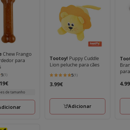
e
Chew Frango
Tootoy!
Puppy Cuddle
Too
dedor para
Lion peluche para cães
Bran
s
para
5
5
(1)
(1)
5
.19€
Preç
4.9
Preço
3.99€
estrelas
4.99
3.99€
com
ões de tamanho
1
s
avaliações
Adicionar
Adicionar