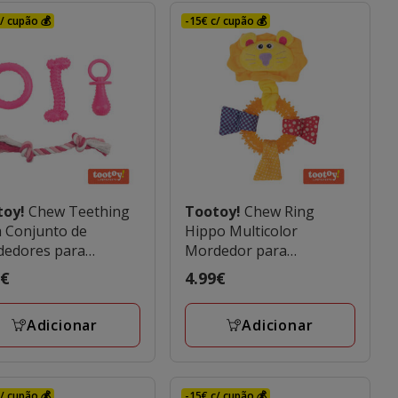
/ cupão 💰
-15€ c/ cupão 💰
toy!
Chew Teething
Tootoy!
Chew Ring
 Conjunto de
Hippo Multicolor
dedores para
Mordedor para
orros
cachorros
o
9€
Preço
4.99€
€
4.99€
Adicionar
Adicionar
/ cupão 💰
-15€ c/ cupão 💰