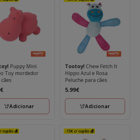
toy!
Puppy Mini
Tootoy!
Chew Fetch It
po Toy mordedor
Hippo Azul e Rosa
 cães
Peluche para cães
o
9€
Preço
5.99€
€
5.99€
Adicionar
Adicionar
/ cupão 💰
-15€ c/ cupão 💰