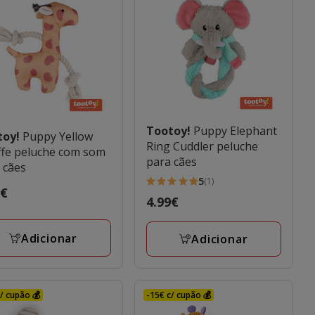
Tootoy!
Puppy Elephant
toy!
Puppy Yellow
Ring Cuddler peluche
ffe peluche com som
para cães
 cães
5
(1)
5
o
9€
Preço
4.99€
estrelas
€
4.99€
com
Adicionar
Adicionar
1
avaliações
/ cupão 💰
-15€ c/ cupão 💰