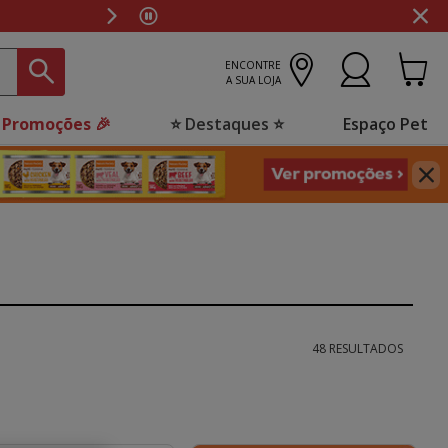
is lojas!
ENCONTRE
A SUA LOJA
 Promoções 🎉
⭐ Destaques ⭐
Espaço Pet
48 RESULTADOS