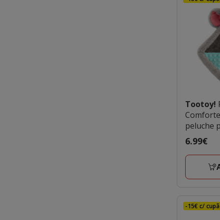
Tootoy!
Comfort
peluche p
Preço
6.99€
6.99€
-15€ c/ cupã