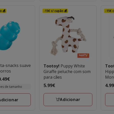
o 💰
-15€ c/ cupão 💰
-15€ c
ta-snacks suave
Tootoy!
Puppy White
Too
horros
Giraffe peluche com som
Hipp
para cães
Mor
0.49€
cach
Preço
5.99€
Preç
4.9
ões de tamanho
5.99€
4.99
Adicionar
Adicionar