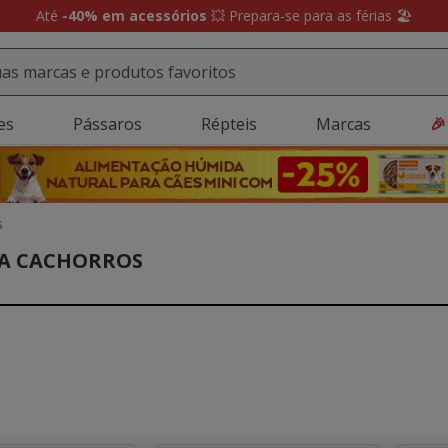
ollect:
Recolha GRÁTIS em loja e receba uma prenda 🎁 Agora em ma
es
Pássaros
Répteis
Marcas
🎉
s
RA CACHORROS