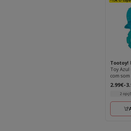
-15€ c/ cupã
Tootoy!
Toy Azul
com som 
Preço
2.99€
-
3
de
2 opç
2.99€
a
3.99€