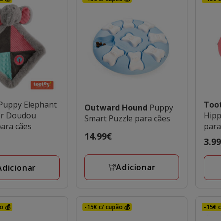
Puppy Elephant
Too
Outward Hound
Puppy
er Doudou
Hip
Smart Puzzle para cães
ara cães
para
Preço
14.99€
Preç
3.9
14.99€
3.99
Adicionar
Adicionar
o 💰
-15€ c/ cupão 💰
-15€ c