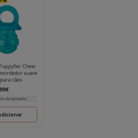
o 💰
Puppyfier Chew
 mordedor suave
para cães
.99€
ões de tamanho
Adicionar