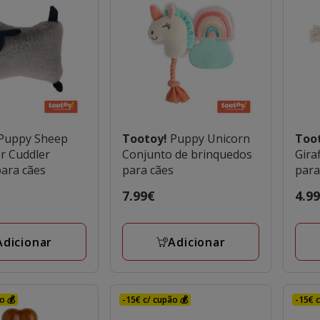
Puppy Sheep
Tootoy!
Puppy Unicorn
Too
r Cuddler
Conjunto de brinquedos
Gira
ara cães
para cães
para
Preço
7.99€
Preç
4.9
7.99€
4.99
Adicionar
Adicionar
o 💰
-15€ c/ cupão 💰
-15€ c