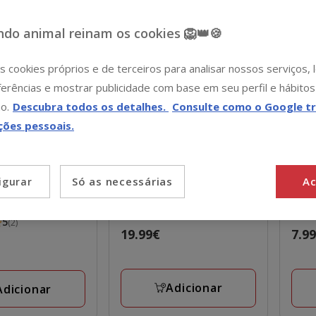
o 💰
-15€ c/ cupão 💰
-15€ c
do animal reinam os cookies 🦁👑🍪
s cookies próprios e de terceiros para analisar nossos serviços,
erências e mostrar publicidade com base em seu perfil e hábitos
o.
Descubra todos os detalhes.
Consulte como o Google tr
ções pessoais.
 Hound
Puppy
Tootoy!
Puppy Ovelha
Too
Só as necessárias
Ac
igurar
ayers Brinquedo
Heart Beat peluche com
brin
o com Snacks
som para cães
cach
s
5
(2)
Preço
19.99€
Preç
7.9
19.99€
7.99
Adicionar
Adicionar
s