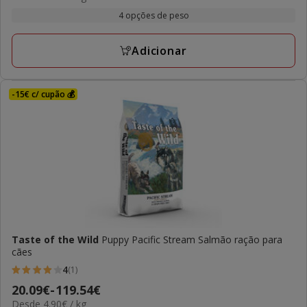
com
por
19.09€
4 opções de peso
1
kg
a
avaliações
115.62€
Adicionar
-15€ c/ cupão 💰
Taste of the Wild
Puppy Pacific Stream Salmão ração para
cães
4
(1)
4
Preço
20.09€
-
119.54€
estrelas
4.90€
Desde 4.90€ / kg
de