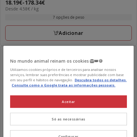
Preço
18.19€
-
178.34€
estrelas
4.58€
Desde 4.58€ / kg
de
com
por
18.19€
7 opções de peso
5
kg
a
avaliações
178.34€
Adicionar
-15€ c/ cupão 💰
No mundo animal reinam os cookies 🦁👑🍪
Utilizamos cookies próprios e de terceiros para analisar nossos
serviços, lembrar suas preferências e mostrar publicidade com base
em seu perfil e hábitos de navegação.
Descubra todos os detalhes.
Consulte como o Google trata as informações pessoais.
Aceitar
Taste of the Wild
High Prairie Bisonte ração para cães
Só as necessárias
5
(1)
5
Preço
20.79€
-
176.38€
estrelas
Configurar