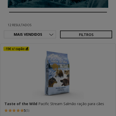
12 RESULTADOS
FILTROS
-15€ c/ cupão 💰
Taste of the Wild
Pacific Stream Salmão ração para cães
5
(5)
5