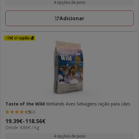
20.49€
4 opções de peso
1
kg
a
avaliações
125.42€
Adicionar
-15€ c/ cupão 💰
Taste of the Wild
Wetlands Aves Selvagens ração para cães
5
(2)
5
Preço
19.39€
-
118.56€
estrelas
4.86€
Desde 4.86€ / kg
de
com
por
19.39€
4 opções de peso
2
kg