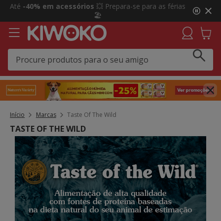
3
Click&Collect:
Recolha GRÁTIS em loja e receba uma
de
prenda 🎁 Agora em mais lojas!
3,
mensagem,
Início
Marcas
Taste Of The Wild
TASTE OF THE WILD