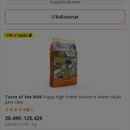
19.19€
4 opções de peso
1
kg
a
avaliações
158.54€
Adicionar
-15€ c/ cupão 💰
Taste of the Wild
Puppy High Prairie Bisonte e Veado ração
para cães
5
(1)
5
Preço
20.49€
-
125.42€
estrelas
5.14€
Desde 5.14€ / kg
de
com
por