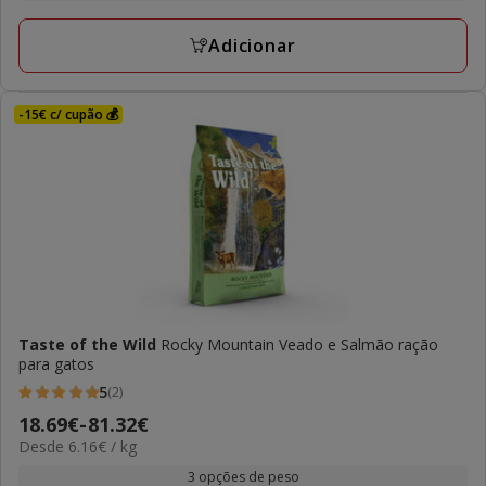
a
avaliações
118.56€
Adicionar
-15€ c/ cupão 💰
Taste of the Wild
Rocky Mountain Veado e Salmão ração
para gatos
5
(2)
5
Preço
18.69€
-
81.32€
estrelas
6.16€
Desde 6.16€ / kg
de
com
por
18.69€
3 opções de peso
2
kg