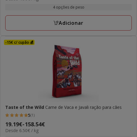
com
por
20.09€
4 opções de peso
1
kg
a
avaliações
119.54€
Adicionar
-15€ c/ cupão 💰
Taste of the Wild
Carne de Vaca e Javali ração para cães
5
(1)
5
Preço
19.19€
-
158.54€
estrelas
6.50€
Desde 6.50€ / kg
de
com
por