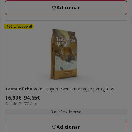
avaliações
133.26€
Adicionar
-15€ c/ cupão 💰
Taste of the Wild
Canyon River Truta ração para gatos
Preço
16.99€
-
94.65€
7.17€
Desde 7.17€ / kg
de
por
16.99€
3 opções de peso
kg
a
94.65€
Adicionar