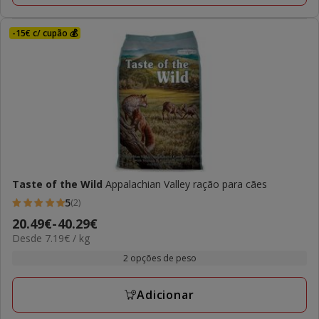
-15€ c/ cupão 💰
Taste of the Wild
Appalachian Valley ração para cães
5
(2)
5
Preço
20.49€
-
40.29€
estrelas
7.19€
Desde 7.19€ / kg
de
com
por
20.49€
2 opções de peso
2
KG
a
avaliações
40.29€
Adicionar