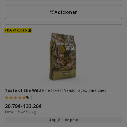
a
avaliações
81.32€
Adicionar
-15€ c/ cupão 💰
Taste of the Wild
Pine Forest Veado ração para cães
5
(1)
5
Preço
20.79€
-
133.26€
estrelas
5.46€
Desde 5.46€ / kg
de
com
por
20.79€
4 opções de peso
1
kg
a