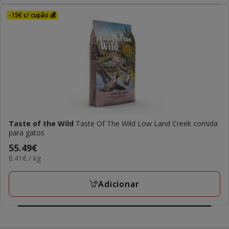
-15€ c/ cupão 💰
Taste of the Wild
Taste Of The Wild Low Land Creek comida
para gatos
Preço
55.49€
8.41€
8.41€ / kg
55.49€
por
KG
Adicionar