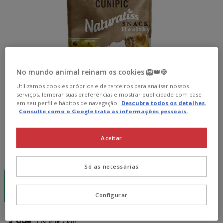
No mundo animal reinam os cookies 🦁👑🍪
Utilizamos cookies próprios e de terceiros para analisar nossos
serviços, lembrar suas preferências e mostrar publicidade com base
em seu perfil e hábitos de navegação.
Descubra todos os detalhes.
Consulte como o Google trata as informações pessoais.
Aceitar
Formato:
50 g
Só as necessárias
50 g
3.99€
(79.80€ / kg)
Configurar
3.99€
Preço 3.99€, 79.80 EUR por kg
(79.80€ / kg)