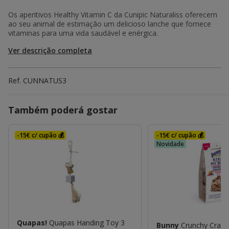
Os aperitivos Healthy Vitamin C da Cunipic Naturaliss oferecem
ao seu animal de estimação um delicioso lanche que fornece
vitaminas para uma vida saudável e enérgica.
Ver descrição completa
Ref.
CUNNATUS3
Também poderá gostar
-15€ c/ cupão 💰
-15€ c/ cupão 💰
Novidade
Quapas!
Quapas Handing Toy 3
Bunny
Crunchy Crack