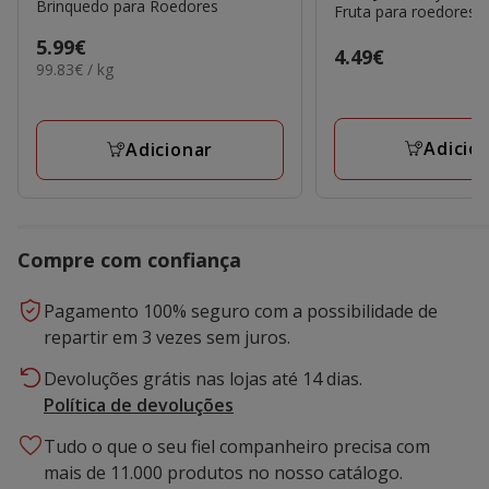
Brinquedo para Roedores
Fruta para roedores
Preço
5.99€
Preço
4.49€
99.83€
99.83€ / kg
5.99€
4.49€
por
KG
Adicio
Adicionar
Compre com confiança
Pagamento 100% seguro com a possibilidade de
repartir em 3 vezes sem juros.
Devoluções grátis nas lojas até 14 dias.
Política de devoluções
Tudo o que o seu fiel companheiro precisa com
mais de 11.000 produtos no nosso catálogo.