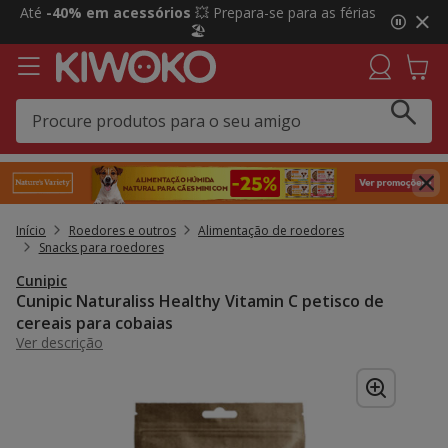
2
Até
-40% em acessórios
💥 Prepara-se para as férias
de
🏖️
3,
mensagem,
Início
Roedores e outros
Alimentação de roedores
Snacks para roedores
Cunipic
Cunipic Naturaliss Healthy Vitamin C petisco de
cereais para cobaias
Ver descrição