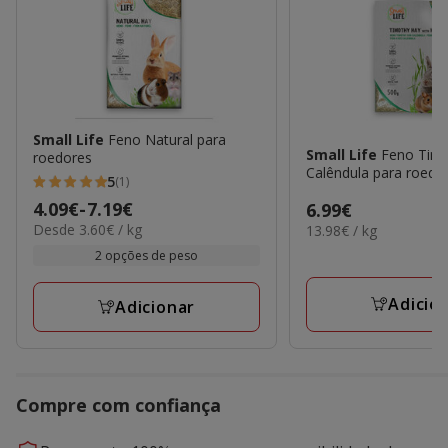
Small Life
Feno Natural para
Small Life
Feno Tim
roedores
Calêndula para roedo
5
(1)
5
Preço
4.09€
-
7.19€
Preço
6.99€
estrelas
3.60€
Desde 3.60€ / kg
13.98€
de
13.98€ / kg
6.99€
com
por
por
4.09€
2 opções de peso
1
KG
KG
a
avaliações
7.19€
Adicio
Adicionar
Compre com confiança