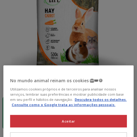
No mundo animal reinam os cookies 🦁👑🍪
Peso:
500 g
Utilizamos cookies próprios e de terceiros para analisar nossos
serviços, lembrar suas preferências e mostrar publicidade com base
-15€ c/
Pack
em seu perfil e hábitos de navegação.
Descubra todos os detalhes.
cupão 💰
Poupança
Consulte como o Google trata as informações pessoais.
500 g
5 uds. x 500 g
29.95€
5.99€
27.85€
Aceitar
(11.98€ / kg)
(9.28€ / kg)