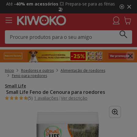
2
Até
-40% em acessórios
💥 Prepara-se para as férias
de
🏖️
3,
mensagem,
Início
Roedores e outros
Alimentação de roedores
Feno para roedores
Small Life
Small Life Feno de Cenoura para roedores
(5)
1 avaliações
|
Ver descrição