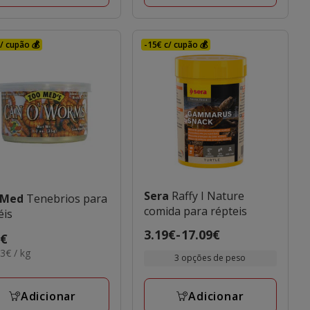
/ cupão 💰
-15€ c/ cupão 💰
Sera
Raffy I Nature
 Med
Tenebrios para
comida para répteis
éis
Preço
3.19€
-
17.09€
o
9€
de
43€
3€ / kg
€
3 opções de peso
3.19€
a
Adicionar
Adicionar
17.09€