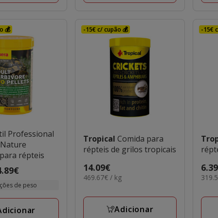
o 💰
-15€ c/ cupão 💰
-15€ c
il Professional
Tropical
Comida para
Tro
 Nature
répteis de grilos tropicais
para répteis
Preço
14.09€
Preç
6.3
4.89€
469.67€
319.
469.67€ / kg
319.5
14.09€
6.39
ções de peso
por
por
KG
KG
Adicionar
Adicionar