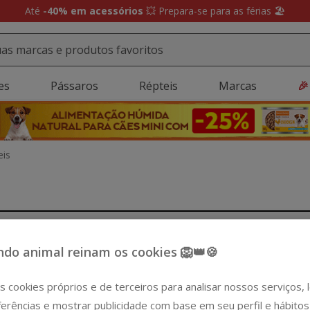
Até
-40% em acessórios
💥 Prepara-se para as férias 🏖️
es
Pássaros
Répteis
Marcas
🎉
eis
do animal reinam os cookies 🦁👑🍪
s cookies próprios e de terceiros para analisar nossos serviços,
erências e mostrar publicidade com base em seu perfil e hábitos