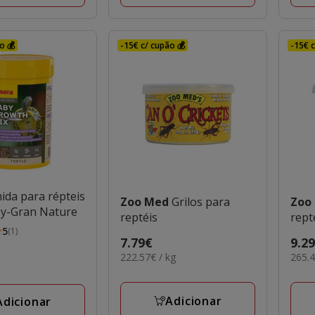
o 💰
-15€ c/ cupão 💰
-15€ c
ida para répteis
Zoo Med
Grilos para
Zoo
by-Gran Nature
reptéis
rept
5
(1)
Preço
7.79€
Preç
9.2
222.57€
265.
222.57€ / kg
265.4
7.79€
9.29
por
por
KG
KG
Adicionar
Adicionar
s