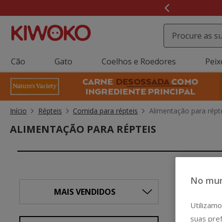
2
de
3,
mensagem,
Cão
Gato
Coelhos e Roedores
Peix
Início
Répteis
Comida para répteis
Alimentação para répt
ALIMENTAÇÃO PARA RÉPTEIS
No mun
Utilizamo
suas pref