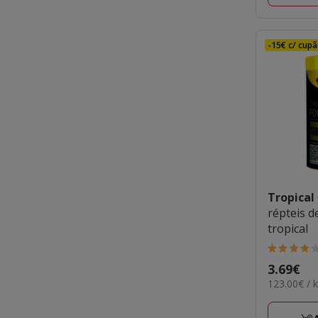
-15€ c/ cupã
Tropical
répteis d
tropical
4
Preço
3.69€
estrelas
123.00€
123.00€ / 
3.69€
com
por
1
KG