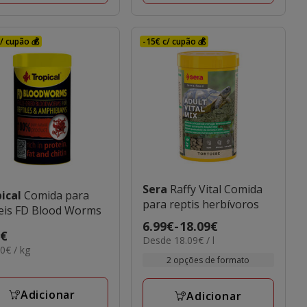
/ cupão 💰
-15€ c/ cupão 💰
Sera
Raffy Vital Comida
pical
Comida para
para reptis herbívoros
répteis FD Blood Worms
Preço
6.99€
-
18.09€
o
9€
18.09€
Desde 18.09€ / l
de
50€
0€ / kg
€
por
6.99€
2 opções de formato
L
a
18.09€
Adicionar
Adicionar