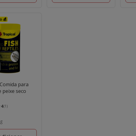
o 💰
Comida para
e peixe seco
4
(1)
kg