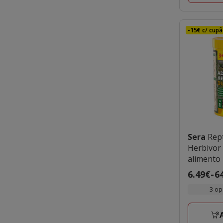
-15€ c/ cupã
Sera
Rept
Herbivor
alimento 
Preço
6.49€
-
6
de
3 op
6.49€
a
64.89€