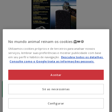
No mundo animal reinam os cookies 🦁👑🍪
Utilizamos cookies próprios e de terceiros para analisar nossos
serviços, lembrar suas preferências e mostrar publicidade com base
em seu perfil e hábitos de navegação.
Descubra todos os detalhes.
Consulte como o Google trata as informações pessoais.
Formato:
2 uds.
Aceitar
-15€ c/
cupão 💰
2 uds.
Só as necessárias
3.79€
Configurar
3.79€
Preço 3.79€