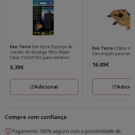
Exo Terra
Exo terra Esponja de
Exo Terra
Crânio de 
Carvão de Recarga filtro Reptil
Decoração para terrá
Clear F250/F350 para terrários
Preço
16.89€
Preço
5.39€
16.89€
5.39€
Adicio
Adicionar
Compre com confiança
Pagamento 100% seguro com a possibilidade de