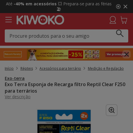
2
Até
-40% em acessórios
💥 Prepara-se para as férias
de
🏖️
3,
mensagem,
Início
Répteis
Acessórios para terrário
Medição e Regulação
Exo-terra
Exo Terra Esponja de Recarga filtro Reptil Clear F250
para terrários
Ver descrição