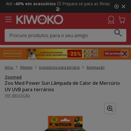
2
Até
-40% em acessórios
💥 Prepara-se para as férias
de
🏖️
3,
mensagem,
Início
Répteis
Acessórios para terrário
Iluminação
Zoomed
Zoo Med Power Sun Lâmpada de Calor de Mercúrio
UV UVB para terrários
Ver descrição