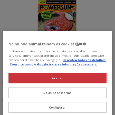
No mundo animal reinam os cookies 🦁👑🍪
Utilizamos cookies próprios e de terceiros para analisar nossos
serviços, lembrar suas preferências e mostrar publicidade com base
em seu perfil e hábitos de navegação.
Descubra todos os detalhes.
Consulte como o Google trata as informações pessoais.
Caracteristicas:
160w
Aceitar
-15€ c/
-15€ c/
cupão 💰
cupão 💰
100w
160w
Só as necessárias
112.99€
131.99€
Configurar
131.99€
Preço 131.99€