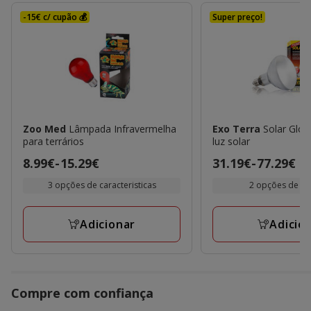
-15€ c/ cupão 💰
Super preço!
Zoo Med
Lâmpada Infravermelha
Exo Terra
Solar Glo
para terrários
luz solar
Preço
8.99€
-
15.29€
Preço
31.19€
-
77.29€
de
de
3 opções de caracteristicas
2 opções de f
8.99€
31.19€
a
a
Adicionar
Adicio
15.29€
77.29€
Compre com confiança