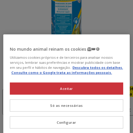
No mundo animal reinam os cookies 🦁👑🍪
Utilizamos cookies próprios e de terceiros para analisar nossos
serviços, lembrar suas preferências e mostrar publicidade com base
em seu perfil e hábitos de navegação.
Descubra todos os detalhes.
Consulte como o Google trata as informações pessoais.
Formato:
500 ml
-5€ por
-5€ por
-5€ por
-5
Aceitar
cada 35€! 💰
cada 35€! 💰
cada 35€! 💰
cada 
100 ml
250 ml
500 ml
5 L
10.39€
Só as necessárias
5.49€
(41.56€ / l)
19.19€
63.99€
Configurar
19.19€
Preço 19.19€