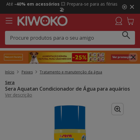
2
Até
-40% em acessórios
💥 Prepara-se para as férias
de
🏖️
3,
mensagem,
Início
Peixes
Tratamento e manutenção da água
Sera
Sera Aquatan Condicionador de Água para aquários
Ver descrição