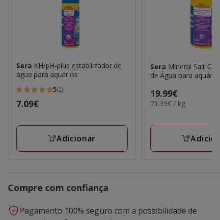
Sera
KH/pH-plus estabilizador de
Sera
Mineral Salt Co
água para aquários
de Água para aquário
5
(2)
Preço
19.99€
5
Preço
7.09€
71.39€
71.39€ / kg
19.99€
estrelas
por
7.09€
com
KG
2
Adicio
Adicionar
avaliações
Compre com confiança
Pagamento 100% seguro com a possibilidade de