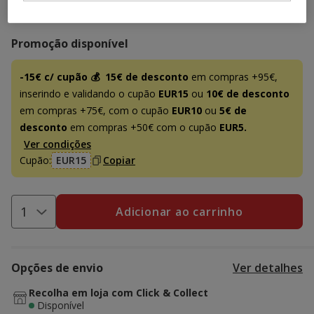
7.79€
Preço 7.79€, 31.16 EUR por l
(31.16€ / l)
Promoção disponível
-15€ c/ cupão 💰
15€ de desconto
em compras +95€,
inserindo e validando o cupão
EUR15
ou
10€ de desconto
em compras +75€, com o cupão
EUR10
ou
5€ de
desconto
em compras +50€ com o cupão
EUR5.
Ver condições
Cupão:
EUR15
Copiar
Adicionar ao carrinho
Opções de envio
Ver detalhes
Recolha em loja com Click & Collect
Disponível