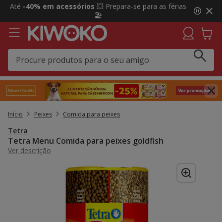
2
Até
-40% em acessórios
💥 Prepara-se para as férias
de
🏖️
3,
mensagem,
Início
Peixes
Comida para peixes
Tetra
Tetra Menu Comida para peixes goldfish
Ver descrição