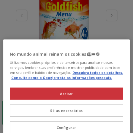
No mundo animal reinam os cookies 🦁👑🍪
Utilizamos cookies próprios e de terceiros para analisar nossos
serviços, lembrar suas preferências e mostrar publicidade com base
em seu perfil e hábitos de navegação.
Descubra todos os detalhes.
Consulte como o Google trata as informações pessoais.
Formato:
250ml
Aceitar
-15€ c/
cupão 💰
250ml
Só as necessárias
7.79€
(31.16€ / l)
Configurar