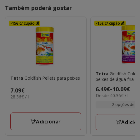
Também poderá gostar
-15€ c/ cupão 💰
-15€ c/ cupão 💰
Tetra
Goldfish Colour
Tetra
Goldfish Pellets para peixes
peixes de água fria
Preço
6.49€
-
10.09€
Preço
7.09€
40.36€
Desde 40.36€ / l
de
28.36€
28.36€ / l
7.09€
por
por
6.49€
2 opções de f
L
L
a
10.09€
Adicionar
Adicio