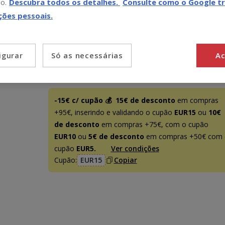
o.
Descubra todos os detalhes.
Consulte como o Google tr
(40.90€ / l)
(39.96€ / l)
-15€ c/ cupão 💰
ções pessoais.
1 L
21.19€
(21.19€ / l)
Só as necessárias
Ac
igurar
Promoção disponível
-15€ c/ cupão 💰
15€ de desconto
em compras
+95€, inserindo e validando o cupão
EUR15
ou
10€
de desconto
em compras +75€, com o cupão
EUR10
ou
5€ de desconto
em compras +50€ com 
cupão
EUR5.
Ver condições
Cupão:
EUR15
Copiar