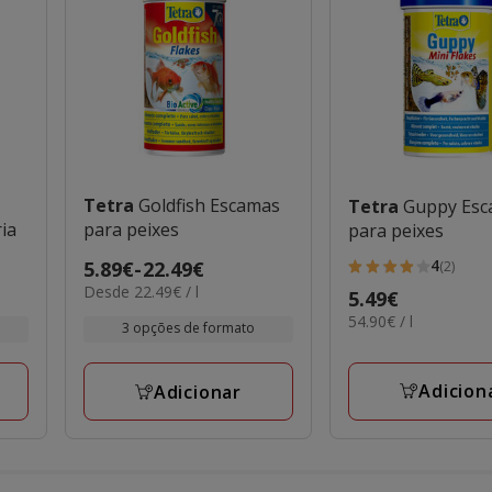
Tetra
Goldfish Escamas
Tetra
Guppy Es
ria
para peixes
para peixes
4
Preço
5.89€
-
22.49€
(2)
4
22.49€
Desde 22.49€ / l
de
Preço
5.49€
estrelas
por
5.89€
54.90€
54.90€ / l
5.49€
com
3 opções de formato
L
por
a
2
L
22.49€
avaliações
Adicion
Adicionar