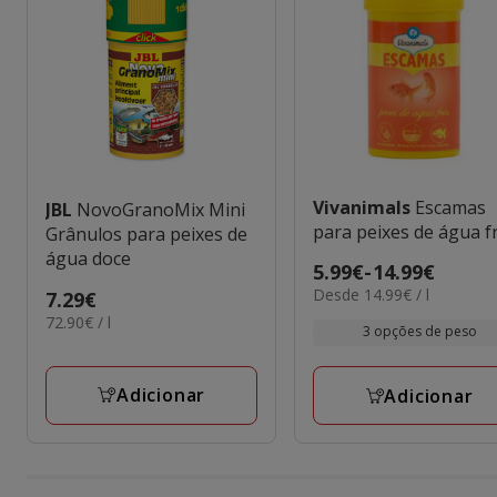
Vivanimals
Escamas
JBL
NovoGranoMix Mini
para peixes de água f
Grânulos para peixes de
água doce
Preço
5.99€
-
14.99€
14.99€
Desde 14.99€ / l
de
Preço
7.29€
por
72.90€
5.99€
72.90€ / l
7.29€
3 opções de peso
L
por
a
L
14.99€
Adicionar
Adicionar