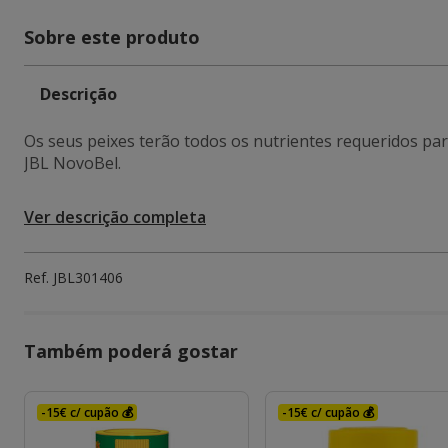
Sobre este produto
Descrição
Os seus peixes terão todos os nutrientes requeridos par
JBL NovoBel.
Ver descrição completa
Ref.
JBL301406
Também poderá gostar
-15€ c/ cupão 💰
-15€ c/ cupão 💰