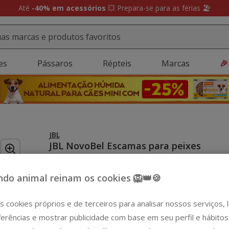
Até
-40% em acessórios
💥 Prepara-se para as férias 🏖️
es
Pássaros
Répteis
Marcas
🎉
JBL
JBL NovoBel Escamas para peixes
omnivoros de água doce
Ver descrição
do animal reinam os cookies 🦁👑🍪
Formato:
1 L
s cookies próprios e de terceiros para analisar nossos serviços,
-15€ c/ cupão 💰
-15€ c/ cupão 💰
100 ml
250 ml
erências e mostrar publicidade com base em seu perfil e hábitos
4.09€
9.99€