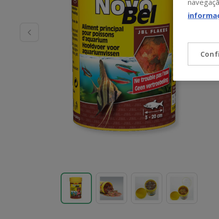
navegaçã
informa
Conf