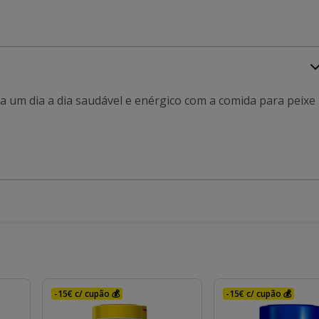
a um dia a dia saudável e enérgico com a comida para peixe
-15€ c/ cupão 💰
-15€ c/ cupão 💰