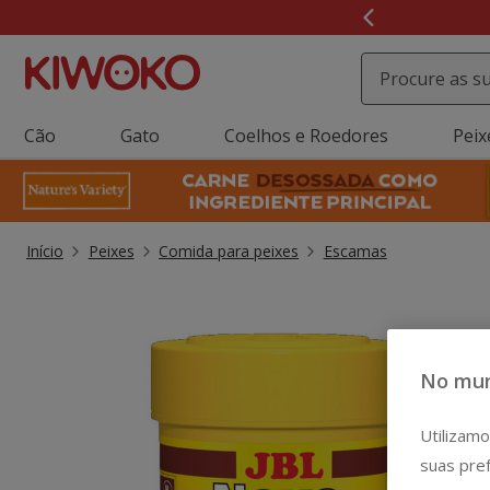
2
de
3,
mensagem,
Cão
Gato
Coelhos e Roedores
Peix
Início
Peixes
Comida para peixes
Escamas
No mun
Utilizamo
suas pref