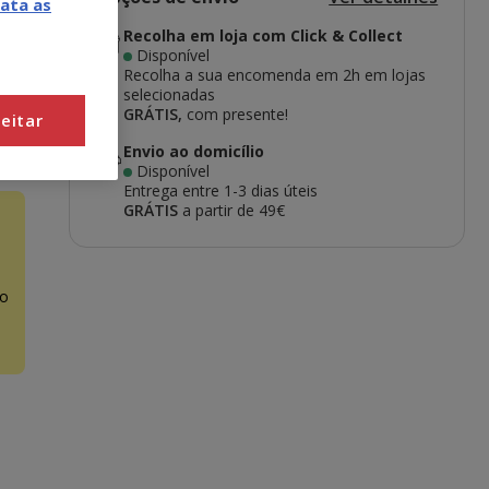
ata as
Recolha em loja com Click & Collect
Disponível
Recolha a sua encomenda em 2h em lojas
selecionadas
GRÁTIS,
com presente!
eitar
Envio ao domicílio
Disponível
Entrega entre
1-3 dias úteis
GRÁTIS
a partir de 49€
o