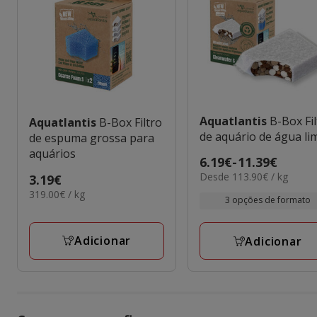
Aquatlantis
B-Box Fi
Aquatlantis
B-Box Filtro
de aquário de água li
de espuma grossa para
aquários
Preço
6.19€
-
11.39€
113.90€
Desde 113.90€ / kg
de
Preço
3.19€
por
319.00€
6.19€
319.00€ / kg
3.19€
3 opções de formato
KG
por
a
KG
11.39€
Adicionar
Adicionar