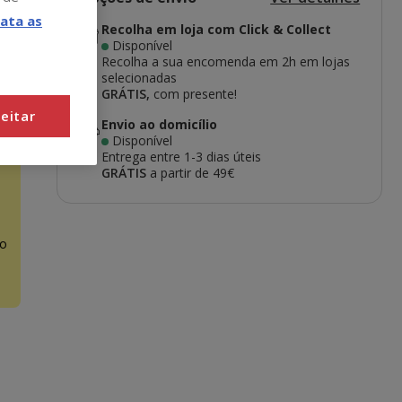
ata as
Recolha em loja com Click & Collect
Disponível
Recolha a sua encomenda em 2h em lojas
selecionadas
GRÁTIS,
com presente!
eitar
Envio ao domicílio
Disponível
Entrega entre
1-3 dias úteis
GRÁTIS
a partir de 49€
o