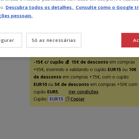
(142.25€ / kg)
(174.75€ / kg)
o.
Descubra todos os detalhes.
Consulte como o Google tr
Sem Stock
L
ções pessoais.
7.99€
(88.78€ / kg)
Só as necessárias
Ac
igurar
Promoção disponível
-15€ c/ cupão 💰
15€ de desconto
em compras
+95€, inserindo e validando o cupão
EUR15
ou
10€
de desconto
em compras +75€, com o cupão
EUR10
ou
5€ de desconto
em compras +50€ com 
cupão
EUR5.
Ver condições
Cupão:
EUR15
Copiar