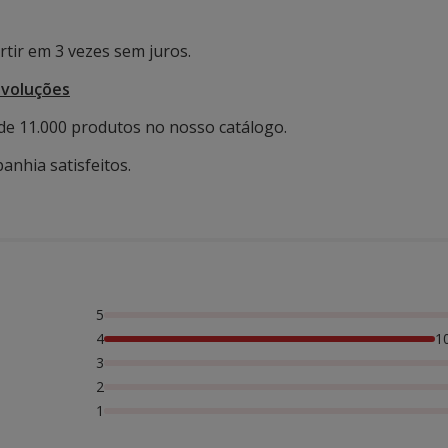
tir em 3 vezes sem juros.
evoluções
de 11.000 produtos no nosso catálogo.
anhia satisfeitos.
5
4
1
3
2
1