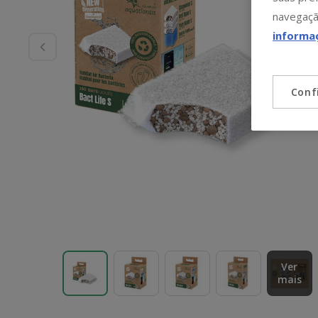
navegaçã
informa
Conf
Ver
mais