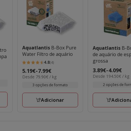
Aquatlantis
B-Box Pure
Aquatlantis
B-Bo
ltro
Water Filtro de aquário
de aquário de e
mpa
grossa
4.8
(4)
4.8
Preço
3.89€
-
4.09€
Preço
5.19€
-
7.99€
estrelas
194.50€
Desde 194.50€ / kg
de
79.90€
Desde 79.90€ / kg
de
com
por
por
3.89€
5.19€
2 opções de for
3 opções de formato
4
KG
KG
a
a
avaliações
4.09€
7.99€
Adicion
Adicionar