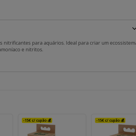
s nitrificantes para aquários. Ideal para criar um ecossistem
moníaco e nitritos.
-15€ c/ cupão 💰
-15€ c/ cupão 💰