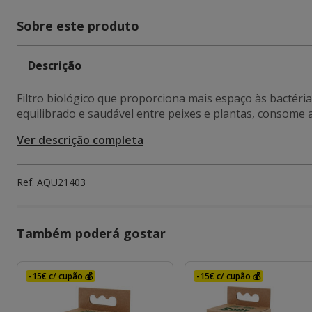
Sobre este produto
Descrição
Filtro biológico que proporciona mais espaço às bactéria
equilibrado e saudável entre peixes e plantas, consome a
Ver descrição completa
Ref.
AQU21403
Também poderá gostar
-15€ c/ cupão 💰
-15€ c/ cupão 💰