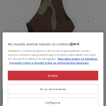
No mundo animal reinam os cookies 🦁👑🍪
Utilizamos cookies próprios e de terceiros para analisar nossos
serviços, lembrar suas preferências e mostrar publicidade com base
em seu perfil e hábitos de navegação.
Descubra todos os detalhes.
Consulte como o Google trata as informações pessoais.
Aceitar
Cor:
Camuflaje
-15€ c/
-15€ c/
-15€ c/
Só as necessárias
cupão 💰
cupão 💰
cupão 💰
Camuflaje
Cuadros
Naranja
22.89€
22.89€
22.89€
Configurar