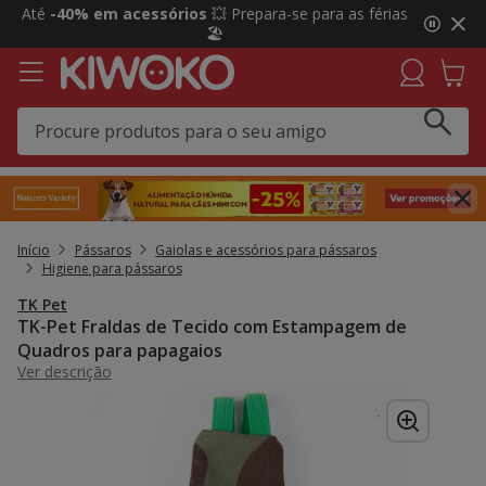
2
Até
-40% em acessórios
💥 Prepara-se para as férias
de
🏖️
3,
mensagem,
Início
Pássaros
Gaiolas e acessórios para pássaros
Higiene para pássaros
TK Pet
TK-Pet Fraldas de Tecido com Estampagem de
Quadros para papagaios
Ver descrição