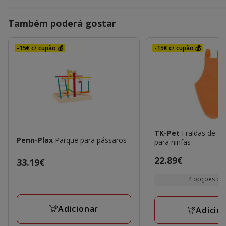
Também poderá gostar
-15€ c/ cupão 💰
-15€ c/ cupão 💰
TK-Pet
Fraldas de Te
Penn-Plax
Parque para pássaros
para ninfas
Preço
22.89€
Preço
33.19€
22.89€
33.19€
4 opções de 
Adicionar
Adicio