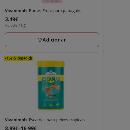
Vivanimals
Barras Fruta para papagaios
Preço
3.49€
43.63€
43.63€ / kg
3.49€
por
KG
Adicionar
-15€ c/ cupão 💰
Vivanimals
Escamas para peixes tropicais
Preço
8.99€
-
16.99€