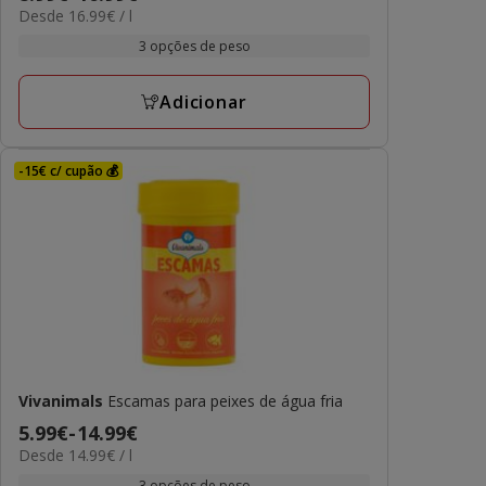
16.99€
Desde 16.99€ / l
de
por
8.99€
3 opções de peso
L
a
16.99€
Adicionar
-15€ c/ cupão 💰
Vivanimals
Escamas para peixes de água fria
Preço
5.99€
-
14.99€
14.99€
Desde 14.99€ / l
de
por
5.99€
3 opções de peso