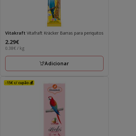
Vitakraft
Vitafraft Kräcker Barras para periquitos
Preço
2.29€
0.38€
0.38€ / kg
2.29€
por
KG
Adicionar
-15€ c/ cupão 💰