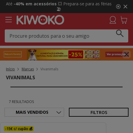
2
Até
-40% em acessórios
💥 Prepara-se para as férias
de
🏖️
3,
mensagem,
Início
Marcas
Vivanimals
VIVANIMALS
7 RESULTADOS
FILTROS
-15€ c/ cupão 💰