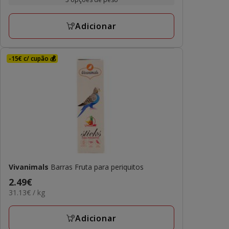
L
a
14.99€
Adicionar
-15€ c/ cupão 💰
Vivanimals
Barras Fruta para periquitos
Preço
2.49€
31.13€
31.13€ / kg
2.49€
por
KG
Adicionar