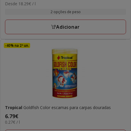
18.29€
Desde 18.29€ / l
de
por
9.99€
2 opções de peso
L
a
18.29€
Adicionar
-40% na 2ª un.
Tropical
Goldfish Color escamas para carpas douradas
Preço
6.79€
0.27€
0.27€ / l
6.79€
por