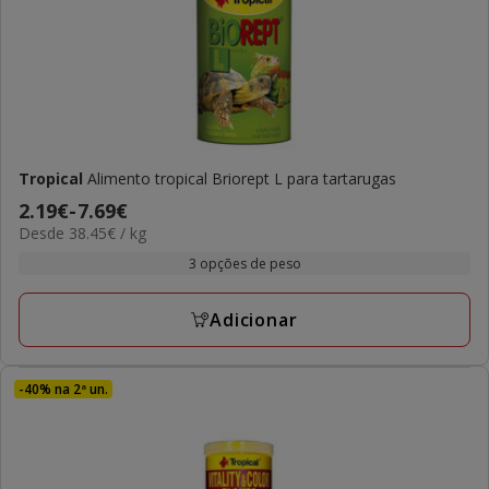
Tropical
Alimento tropical Briorept L para tartarugas
Preço
2.19€
-
7.69€
38.45€
Desde 38.45€ / kg
de
por
2.19€
3 opções de peso
KG
a
7.69€
Adicionar
-40% na 2ª un.