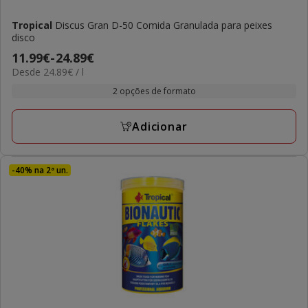
Tropical
Discus Gran D-50 Comida Granulada para peixes
disco
Preço
11.99€
-
24.89€
24.89€
Desde 24.89€ / l
de
por
11.99€
2 opções de formato
L
a
24.89€
Adicionar
-40% na 2ª un.