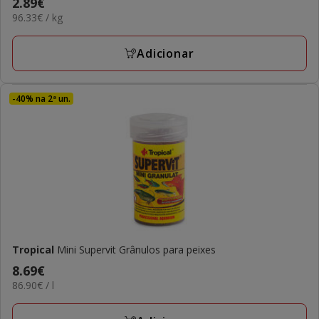
Preço
2.89€
96.33€
96.33€ / kg
2.89€
por
KG
Adicionar
-40% na 2ª un.
Tropical
Mini Supervit Grânulos para peixes
Preço
8.69€
86.90€
86.90€ / l
8.69€
por
L