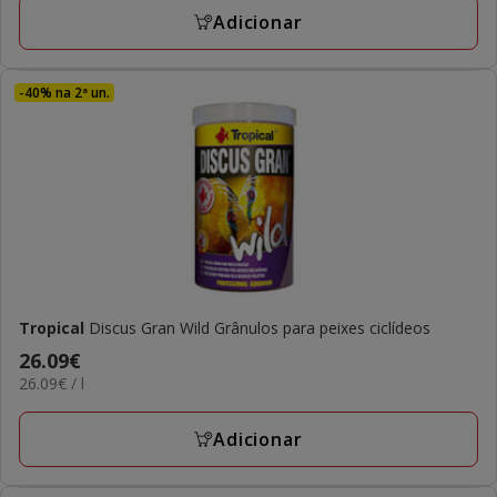
L
Adicionar
-40% na 2ª un.
Tropical
Discus Gran Wild Grânulos para peixes ciclídeos
Preço
26.09€
26.09€
26.09€ / l
26.09€
por
L
Adicionar