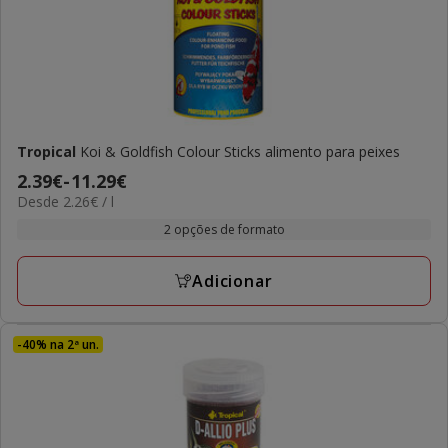
Tropical
Koi & Goldfish Colour Sticks alimento para peixes
Preço
2.39€
-
11.29€
2.26€
Desde 2.26€ / l
de
por
2.39€
2 opções de formato
L
a
11.29€
Adicionar
-40% na 2ª un.