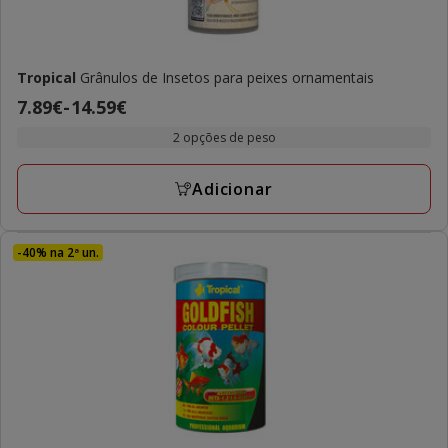
Tropical
Grânulos de Insetos para peixes ornamentais
Preço
7.89€
-
14.59€
de
2 opções de peso
7.89€
a
Adicionar
14.59€
-40% na 2ª un.