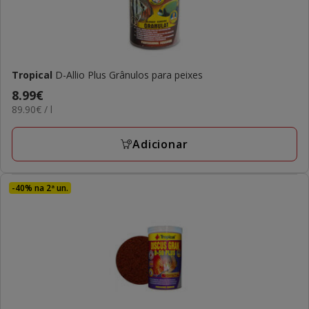
Tropical
D-Allio Plus Grânulos para peixes
Preço
8.99€
89.90€
89.90€ / l
8.99€
por
L
Adicionar
-40% na 2ª un.