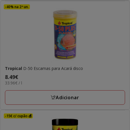
-40% na 2ª un.
Tropical
D-50 Escamas para Acará disco
Preço
8.49€
33.96€
33.96€ / l
8.49€
por
L
Adicionar
-15€ c/ cupão 💰