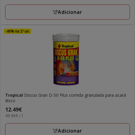
por
L
Adicionar
-40% na 2ª un.
Tropical
Discus Gran D-50 Plus comida granulada para acará
disco
Preço
12.49€
49.96€
49.96€ / l
12.49€
por
L
Adicionar