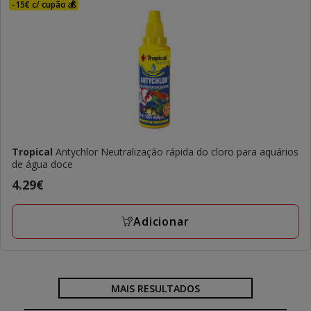
-15€ c/ cupão 💰
Tropical
Antychlor Neutralização rápida do cloro para aquários
de água doce
Preço
4.29€
4.29€
Adicionar
MAIS RESULTADOS