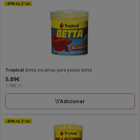
-40% na 2ª un.
Tropical
Betta escamas para peixes betta
Preço
5.89€
1.18€
1.18€ / l
5.89€
por
L
Adicionar
-40% na 2ª un.