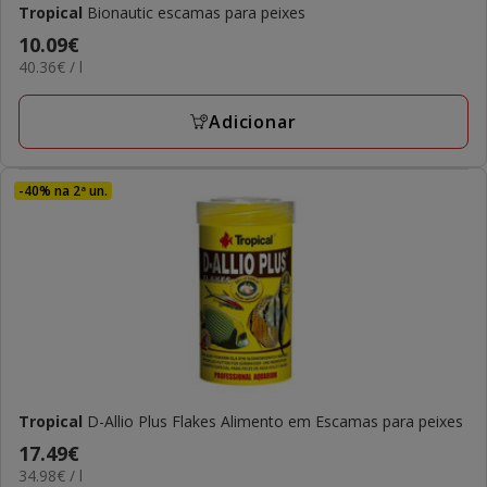
Tropical
Bionautic escamas para peixes
Preço
10.09€
40.36€
40.36€ / l
10.09€
por
L
Adicionar
-40% na 2ª un.
Tropical
D-Allio Plus Flakes Alimento em Escamas para peixes
Preço
17.49€
34.98€
34.98€ / l
17.49€