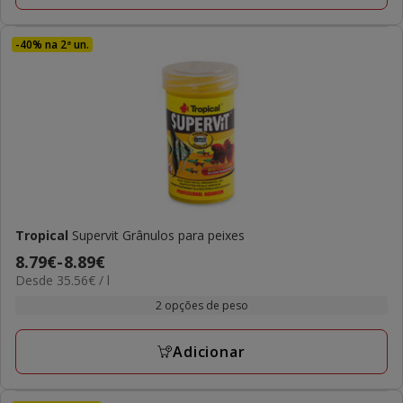
-40% na 2ª un.
Tropical
Supervit Grânulos para peixes
Preço
8.79€
-
8.89€
35.56€
Desde 35.56€ / l
de
por
8.79€
2 opções de peso
L
a
8.89€
Adicionar