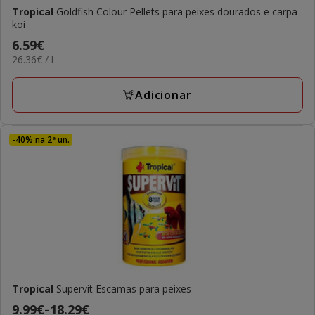
Tropical
Goldfish Colour Pellets para peixes dourados e carpa
koi
Preço
6.59€
26.36€
26.36€ / l
6.59€
por
L
Adicionar
-40% na 2ª un.
Tropical
Supervit Escamas para peixes
Preço
9.99€
-
18.29€