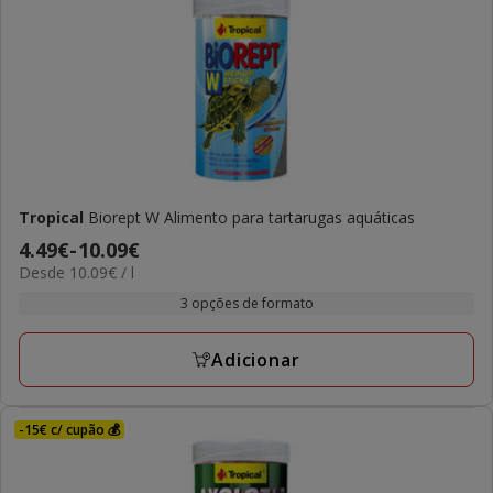
Tropical
Biorept W Alimento para tartarugas aquáticas
Preço
4.49€
-
10.09€
10.09€
Desde 10.09€ / l
de
por
4.49€
3 opções de formato
L
a
10.09€
Adicionar
-15€ c/ cupão 💰