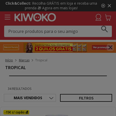
3
Click&Collect:
Recolha GRÁTIS em loja e receba uma
de
prenda 🎁 Agora em mais lojas!
3,
mensagem,
Início
Marcas
Tropical
TROPICAL
34 RESULTADOS
FILTROS
-15€ c/ cupão 💰