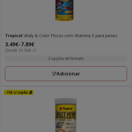
Tropical
Vitaly & Color Flocos com Vitamina E para peixes
Preço
3.49€
-
7.89€
31.56€
Desde 31.56€ / l
de
por
3.49€
2 opções de formato
L
a
7.89€
Adicionar
-15€ c/ cupão 💰