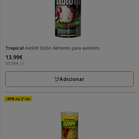
Tropical
Axolotl Sticks Alimento para axolotes
Preço
13.99€
55.96€
55.96€ / l
13.99€
por
L
Adicionar
-40% na 2ª un.