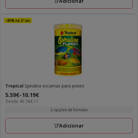
Adicionar
-40% na 2ª un.
Tropical
Spirulina escamas para peixes
Preço
5.59€
-
10.19€
40.76€
Desde 40.76€ / l
de
por
5.59€
2 opções de formato
L
a
10.19€
Adicionar