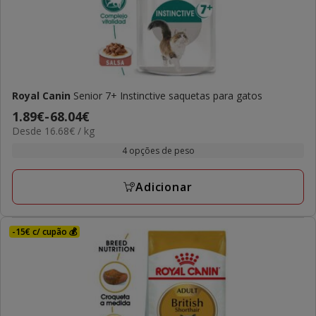
Royal Canin
Senior 7+ Instinctive saquetas para gatos
Preço
1.89€
-
68.04€
16.68€
Desde 16.68€ / kg
de
por
1.89€
4 opções de peso
kg
a
68.04€
Adicionar
-15€ c/ cupão 💰