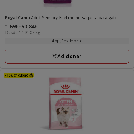
Royal Canin
Adult Sensory Feel molho saqueta para gatos
Preço
1.69€
-
60.84€
14.91€
Desde 14.91€ / kg
de
por
1.69€
4 opções de peso
kg
a
60.84€
Adicionar
-15€ c/ cupão 💰