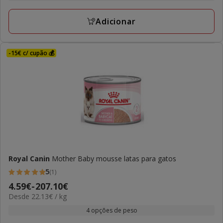
a
avaliações
188.14€
Adicionar
-15€ c/ cupão 💰
Royal Canin
Mother Baby mousse latas para gatos
5
(1)
5
Preço
4.59€
-
207.10€
estrelas
22.13€
Desde 22.13€ / kg
de
com
por
4.59€
4 opções de peso
1
kg
a