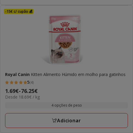
-15€ c/ cupão 💰
Royal Canin
Kitten Alimento Húmido em molho para gatinhos
5
(4)
5
Preço
1.69€
-
76.25€
estrelas
18.69€
Desde 18.69€ / kg
de
com
por
1.69€
4 opções de peso
4
kg
a
avaliações
76.25€
Adicionar