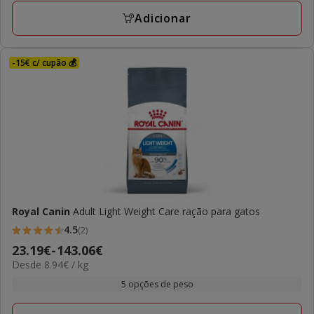
avaliações
207.10€
Adicionar
-15€ c/ cupão 💰
Royal Canin
Adult Light Weight Care ração para gatos
4.5
(2)
4.5
Preço
23.19€
-
143.06€
estrelas
8.94€
Desde 8.94€ / kg
de
com
por
23.19€
5 opções de peso
2
kg
a
avaliações