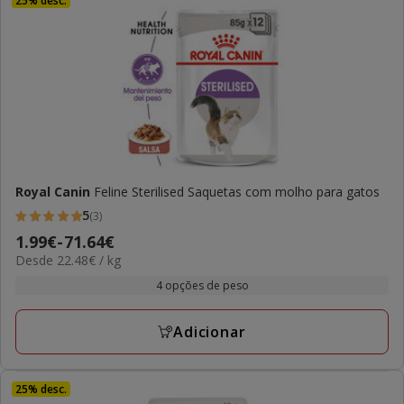
25% desc.
Royal Canin
Feline Sterilised Saquetas com molho para gatos
5
(3)
5
Preço
1.99€
-
71.64€
estrelas
22.48€
Desde 22.48€ / kg
de
com
por
1.99€
4 opções de peso
3
kg
a
avaliações
71.64€
Adicionar
25% desc.