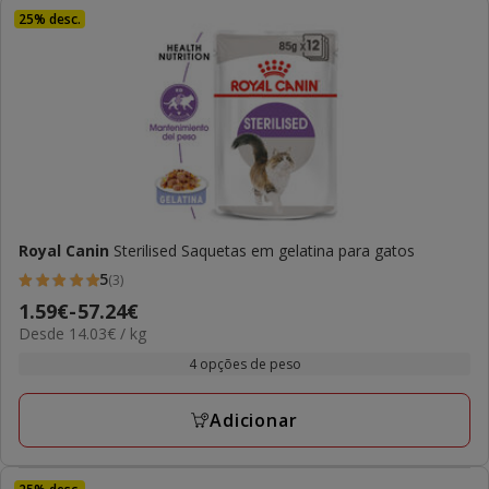
25% desc.
Royal Canin
Sterilised Saquetas em gelatina para gatos
5
(3)
5
Preço
1.59€
-
57.24€
estrelas
14.03€
Desde 14.03€ / kg
de
com
por
1.59€
4 opções de peso
3
kg
a
avaliações
57.24€
Adicionar