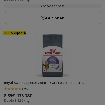
de
com
por
30.69€
4 opções de peso
1
kg
a
avaliações
197.94€
Adicionar
-15€ c/ cupão 💰
Royal Canin
Appetite Control Care ração para gatos
4.5
(2)
4.5
Preço
8.59€
-
176.38€
estrelas
8.82€
Desde 8.82€ / kg
de
com
por