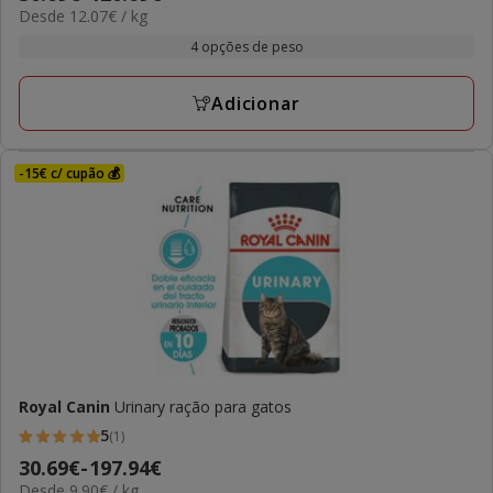
12.07€
Desde 12.07€ / kg
de
por
30.69€
4 opções de peso
KG
a
120.69€
Adicionar
-15€ c/ cupão 💰
Royal Canin
Urinary ração para gatos
5
(1)
5
Preço
30.69€
-
197.94€
estrelas
9.90€
Desde 9.90€ / kg