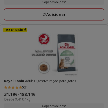
8.59€
6 opções de peso
2
kg
a
avaliações
176.38€
Adicionar
-15€ c/ cupão 💰
Royal Canin
Adult Digestive ração para gatos
5
(3)
5
Preço
31.19€
-
188.14€
estrelas
9.41€
Desde 9.41€ / kg
de
com
por
31.19€
4 opções de peso
3
kg