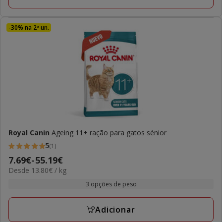
-30% na 2ª un.
Royal Canin
Ageing 11+ ração para gatos sénior
5
(1)
5
Preço
7.69€
-
55.19€
estrelas
13.80€
Desde 13.80€ / kg
de
com
por
7.69€
3 opções de peso
1
KG
a
avaliações
55.19€
Adicionar