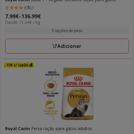
5
(2)
5
Preço
7.99€
-
136.99€
estrelas
11.34€
Desde 11.34€ / kg
de
com
por
7.99€
5 opções de peso
2
kg
a
avaliações
136.99€
Adicionar
-15€ c/ cupão 💰
Royal Canin
Persa ração para gatos adultos