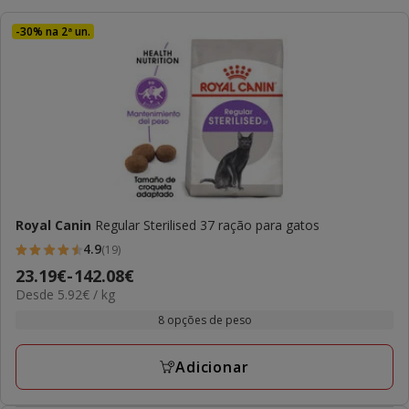
-30% na 2ª un.
Royal Canin
Regular Sterilised 37 ração para gatos
4.9
(19)
4.9
Preço
23.19€
-
142.08€
estrelas
5.92€
Desde 5.92€ / kg
de
com
por
23.19€
8 opções de peso
19
kg
a
avaliações
142.08€
Adicionar