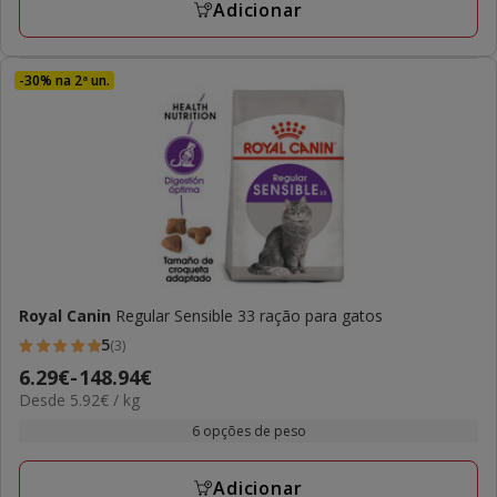
143.06€
Adicionar
-30% na 2ª un.
Royal Canin
Regular Sensible 33 ração para gatos
5
(3)
5
Preço
6.29€
-
148.94€
estrelas
5.92€
Desde 5.92€ / kg
de
com
por
6.29€
6 opções de peso
3
KG
a
avaliações
148.94€
Adicionar