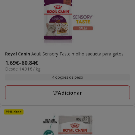
Royal Canin
Adult Sensory Taste molho saqueta para gatos
Preço
1.69€
-
60.84€
14.91€
Desde 14.91€ / kg
de
por
1.69€
4 opções de peso
kg
a
60.84€
Adicionar
25% desc.