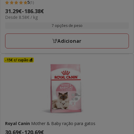
5
(1)
5
Preço
31.29€
-
186.38€
estrelas
8.58€
Desde 8.58€ / kg
de
com
por
31.29€
7 opções de peso
1
KG
a
avaliações
186.38€
Adicionar
-15€ c/ cupão 💰
Royal Canin
Mother & Baby ração para gatos
Preço
30.69€
-
120.69€