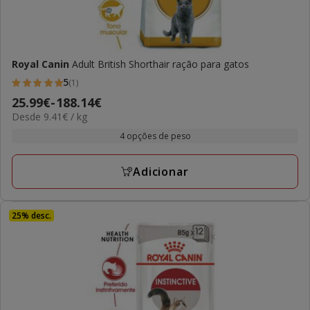
Royal Canin
Adult British Shorthair ração para gatos
5
(1)
5
Preço
25.99€
-
188.14€
estrelas
9.41€
Desde 9.41€ / kg
de
com
por
25.99€
4 opções de peso
1
kg
a
avaliações
188.14€
Adicionar
25% desc.