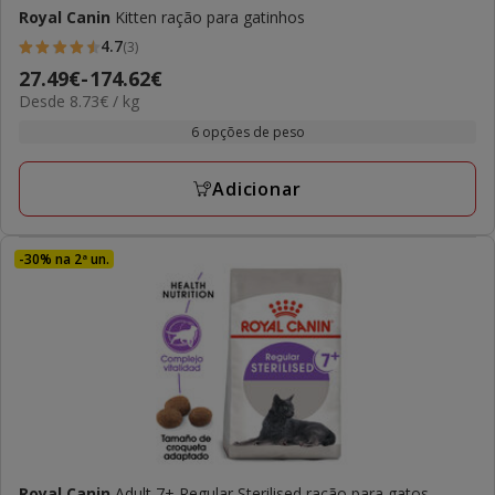
Royal Canin
Kitten ração para gatinhos
4.7
(3)
4.7
Preço
27.49€
-
174.62€
estrelas
8.73€
Desde 8.73€ / kg
de
com
por
27.49€
6 opções de peso
3
kg
a
avaliações
174.62€
Adicionar
-30% na 2ª un.
Royal Canin
Adult 7+ Regular Sterilised ração para gatos