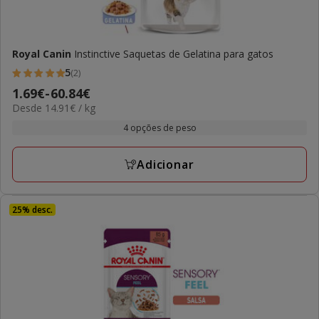
Royal Canin
Instinctive Saquetas de Gelatina para gatos
5
(2)
5
Preço
1.69€
-
60.84€
estrelas
14.91€
Desde 14.91€ / kg
de
com
por
1.69€
4 opções de peso
2
kg
a
avaliações
60.84€
Adicionar
25% desc.