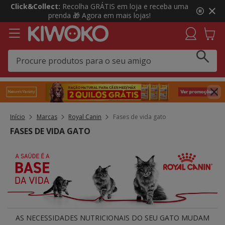
3
Click&Collect:
Recolha GRÁTIS em loja e receba uma
de
prenda 🎁 Agora em mais lojas!
3,
mensagem,
Início
Marcas
Royal Canin
Fases de vida gato
FASES DE VIDA GATO
AS NECESSIDADES NUTRICIONAIS DO SEU GATO MUDAM