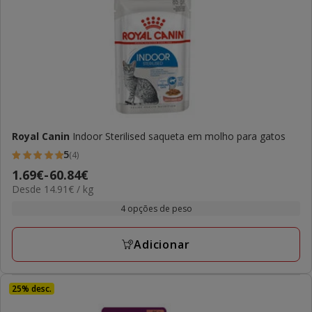
Royal Canin
Indoor Sterilised saqueta em molho para gatos
5
(4)
5
Preço
1.69€
-
60.84€
estrelas
14.91€
Desde 14.91€ / kg
de
com
por
1.69€
4 opções de peso
4
kg
a
avaliações
60.84€
Adicionar
25% desc.