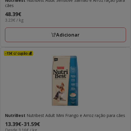
NutriBest
Nutribest Adult Sensitive Salmão e Arroz ração para
cães
Preço
48.39€
3.23€
3.23€ / kg
48.39€
por
KG
Adicionar
-15€ c/ cupão 💰
NutriBest
Nutribest Adult Mini Frango e Arroz ração para cães
Preço
13.39€
-
31.59€
3.16€
Desde 3.16€ / kg
de