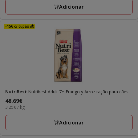
KG
Adicionar
-15€ c/ cupão 💰
NutriBest
Nutribest Adult 7+ Frango y Arroz ração para cães
Preço
48.69€
3.25€
3.25€ / kg
48.69€
por
KG
Adicionar