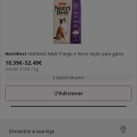
NutriBest
Nutribest Adult Frango e Arroz ração para gatos
Preço
10.39€
-
52.49€
3.50€
Desde 3.50€ / kg
de
por
10.39€
2 opções de peso
KG
a
52.49€
Adicionar
Encontre a sua loja