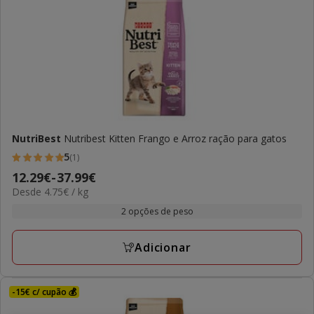
NutriBest
Nutribest Kitten Frango e Arroz ração para gatos
5
(1)
5
Preço
12.29€
-
37.99€
estrelas
4.75€
Desde 4.75€ / kg
de
com
por
12.29€
2 opções de peso
1
KG
a
avaliações
37.99€
Adicionar
-15€ c/ cupão 💰