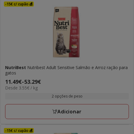
-15€ c/ cupão 💰
NutriBest
Nutribest Adult Sensitive Salmão e Arroz ração para
gatos
Preço
11.49€
-
53.29€
3.55€
Desde 3.55€ / kg
de
por
11.49€
2 opções de peso
KG
a
53.29€
Adicionar
-15€ c/ cupão 💰