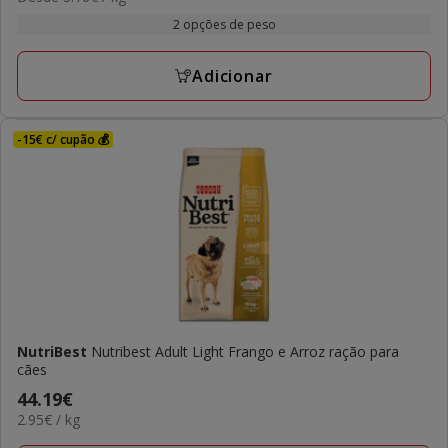
por
13.39€
2 opções de peso
KG
a
31.59€
Adicionar
-15€ c/ cupão 💰
NutriBest
Nutribest Adult Light Frango e Arroz ração para
cães
Preço
44.19€
2.95€
2.95€ / kg
44.19€
por