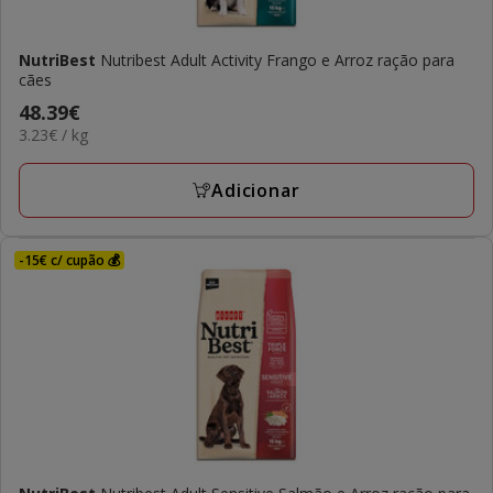
NutriBest
Nutribest Adult Activity Frango e Arroz ração para
cães
Preço
48.39€
3.23€
3.23€ / kg
48.39€
por
KG
Adicionar
-15€ c/ cupão 💰