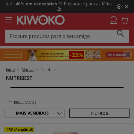
3
Click&Collect:
Recolha GRÁTIS em loja e receba uma
de
prenda 🎁 Agora em mais lojas!
3,
mensagem,
Início
Marcas
Nutribest
NUTRIBEST
11 RESULTADOS
FILTROS
-15€ c/ cupão 💰