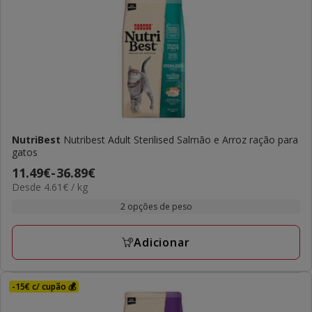
NutriBest
Nutribest Adult Sterilised Salmão e Arroz ração para
gatos
Preço
11.49€
-
36.89€
4.61€
Desde 4.61€ / kg
de
por
11.49€
2 opções de peso
KG
a
36.89€
Adicionar
-15€ c/ cupão 💰