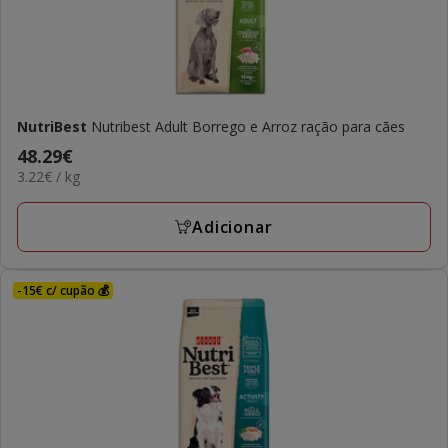
NutriBest
Nutribest Adult Borrego e Arroz ração para cães
Preço
48.29€
3.22€
3.22€ / kg
48.29€
por
KG
Adicionar
-15€ c/ cupão 💰