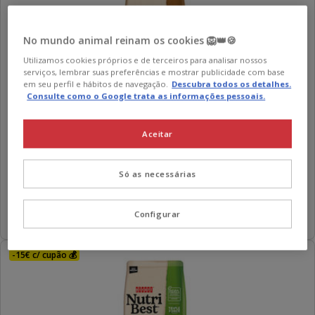
No mundo animal reinam os cookies 🦁👑🍪
Utilizamos cookies próprios e de terceiros para analisar nossos
serviços, lembrar suas preferências e mostrar publicidade com base
em seu perfil e hábitos de navegação.
Descubra todos os detalhes.
Consulte como o Google trata as informações pessoais.
NutriBest
Nutribest Adult Porco Ibérico e Arroz ração para
Aceitar
cães
Preço
50.59€
3.37€
3.37€ / kg
Só as necessárias
50.59€
por
KG
Adicionar
Configurar
-15€ c/ cupão 💰