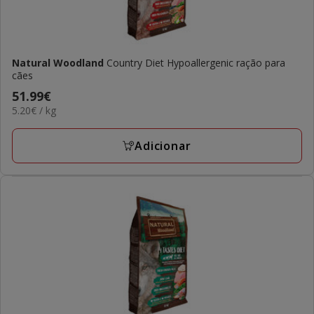
Natural Woodland
Country Diet Hypoallergenic ração para
cães
Preço
51.99€
5.20€
5.20€ / kg
51.99€
por
KG
Adicionar