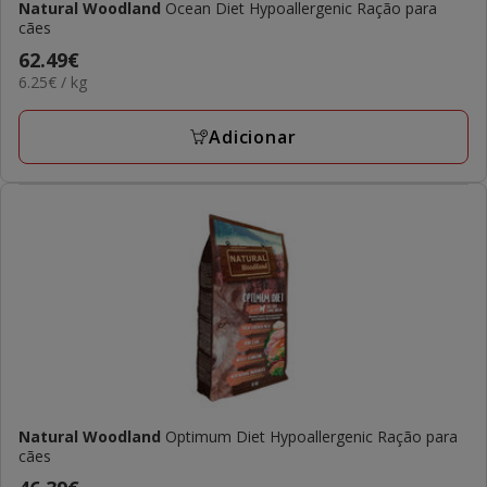
Natural Woodland
Ocean Diet Hypoallergenic Ração para
cães
Preço
62.49€
6.25€
6.25€ / kg
62.49€
por
KG
Adicionar
Natural Woodland
Optimum Diet Hypoallergenic Ração para
cães