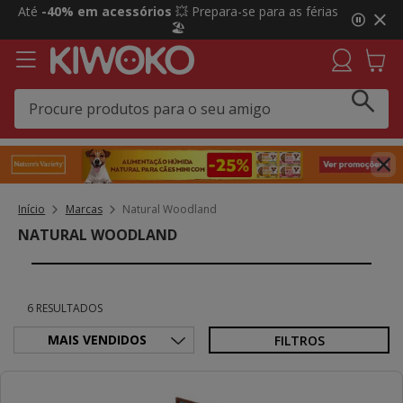
2
Até
-40% em acessórios
💥 Prepara-se para as férias
de
🏖️
3,
mensagem,
Início
Marcas
Natural Woodland
NATURAL WOODLAND
6 RESULTADOS
FILTROS