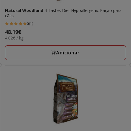
Natural Woodland
4 Tastes Diet Hypoallergenic Ração para
cães
5
(1)
5
Preço
48.19€
estrelas
4.82€
4.82€ / kg
48.19€
com
por
1
KG
Adicionar
avaliações