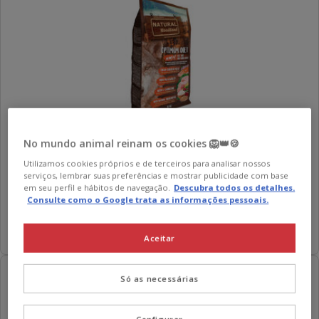
Natural Woodland
Mini-Medium Optimum Diet
No mundo animal reinam os cookies 🦁👑🍪
Hypoallergenic ração para cães
Utilizamos cookies próprios e de terceiros para analisar nossos
Preço
46.39€
serviços, lembrar suas preferências e mostrar publicidade com base
4.64€
em seu perfil e hábitos de navegação.
Descubra todos os detalhes.
4.64€ / kg
46.39€
Consulte como o Google trata as informações pessoais.
por
KG
Adicionar
Aceitar
Só as necessárias