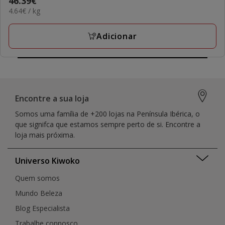
Preço
46.39€
4.64€
4.64€ / kg
46.39€
por
KG
Adicionar
Encontre a sua loja
Somos uma família de +200 lojas na Península Ibérica, o
que signifca que estamos sempre perto de si. Encontre a
loja mais próxima.
Universo Kiwoko
Quem somos
Mundo Beleza
Blog Especialista
Trabalhe connosco