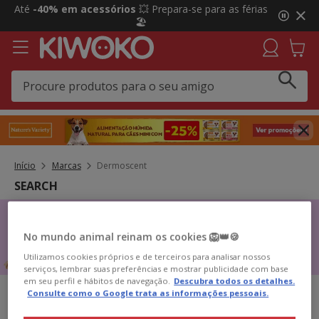
2
Até
-40% em acessórios
💥 Prepara-se para as férias
de
🏖️
3,
mensagem,
Início
Marcas
Dermoscent
SEARCH
No mundo animal reinam os cookies 🦁👑🍪
Utilizamos cookies próprios e de terceiros para analisar nossos
serviços, lembrar suas preferências e mostrar publicidade com base
em seu perfil e hábitos de navegação.
Descubra todos os detalhes.
Consulte como o Google trata as informações pessoais.
0 Resultados