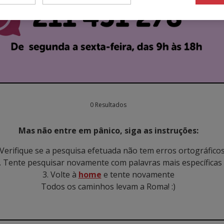
0 Resultados
Mas não entre em pânico, siga as instruções:
 Verifique se a pesquisa efetuada não tem erros ortográfico
. Tente pesquisar novamente com palavras mais específicas
3. Volte à
home
e tente novamente
Todos os caminhos levam a Roma! :)