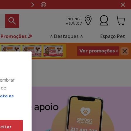
ENCONTRE
A SUA LOJA
 Promoções 🎉
⭐ Destaques ⭐
Espaço Pet
 lembrar
 de
ata as
eitar