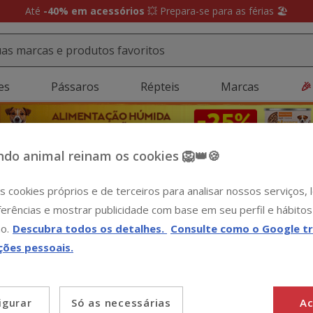
Até
-40% em acessórios
💥 Prepara-se para as férias 🏖️
es
Pássaros
Répteis
Marcas
🎉
do animal reinam os cookies 🦁👑🍪
s cookies próprios e de terceiros para analisar nossos serviços,
erências e mostrar publicidade com base em seu perfil e hábitos
o.
Descubra todos os detalhes.
Consulte como o Google tr
ções pessoais.
Só as necessárias
Ac
igurar