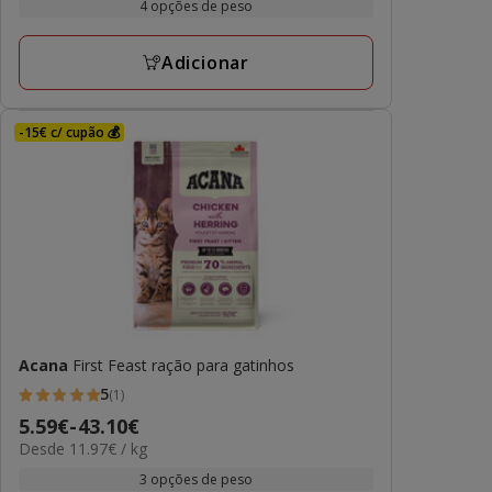
5.59€
4 opções de peso
1
kg
a
avaliações
92.10€
Adicionar
-15€ c/ cupão 💰
Acana
First Feast ração para gatinhos
5
(1)
5
Preço
5.59€
-
43.10€
estrelas
11.97€
Desde 11.97€ / kg
de
com
por
5.59€
3 opções de peso
1
kg