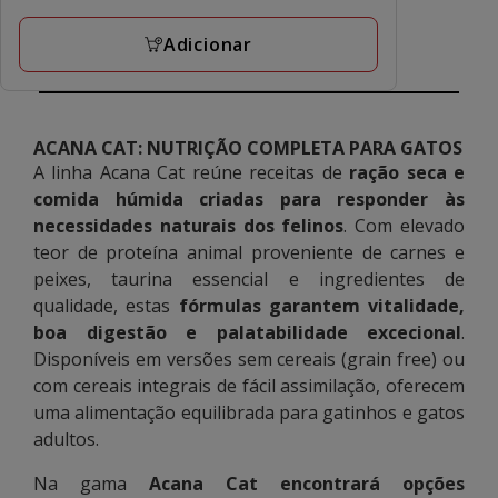
a
avaliações
43.10€
Adicionar
ACANA CAT: NUTRIÇÃO COMPLETA PARA GATOS
A linha Acana Cat reúne receitas de
ração seca e
comida húmida criadas para responder às
necessidades naturais dos felinos
. Com elevado
teor de proteína animal proveniente de carnes e
peixes, taurina essencial e ingredientes de
qualidade, estas
fórmulas garantem vitalidade,
boa digestão e palatabilidade excecional
.
Disponíveis em versões sem cereais (grain free) ou
com cereais integrais de fácil assimilação, oferecem
uma alimentação equilibrada para gatinhos e gatos
adultos.
Na gama
Acana Cat encontrará opções