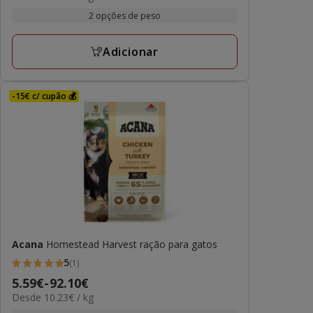
por
21.99€
2 opções de peso
KG
a
46.99€
Adicionar
-15€ c/ cupão 💰
Acana
Homestead Harvest ração para gatos
5
(1)
5
Preço
5.59€
-
92.10€
estrelas
10.23€
Desde 10.23€ / kg
de
com
por