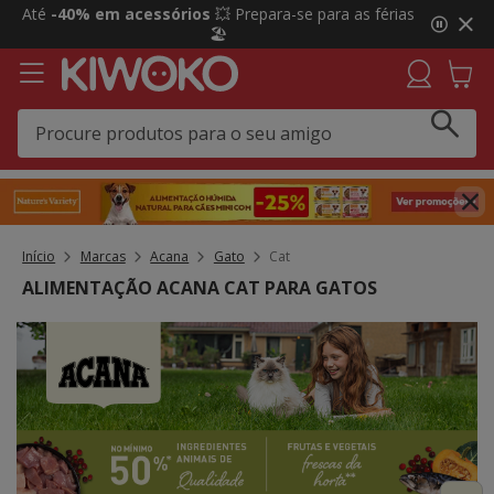
2
Até
-40% em acessórios
💥 Prepara-se para as férias
de
🏖️
3,
mensagem,
Início
Marcas
Acana
Gato
Cat
ALIMENTAÇÃO ACANA CAT PARA GATOS