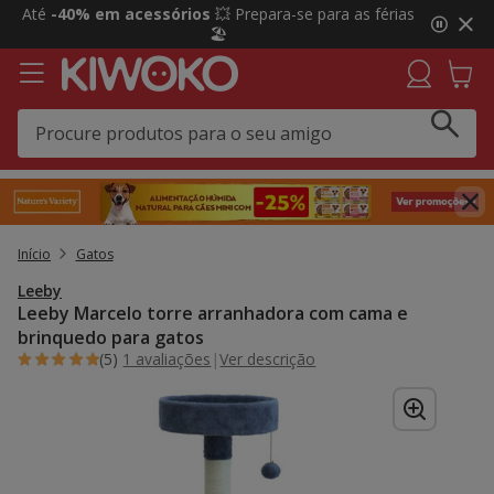
2
Até
-40% em acessórios
💥 Prepara-se para as férias
de
🏖️
3,
mensagem,
Início
Gatos
Leeby
Leeby Marcelo torre arranhadora com cama e
brinquedo para gatos
(5)
1 avaliações
|
Ver descrição