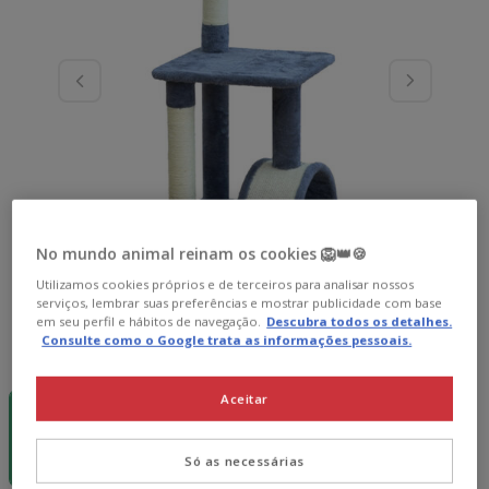
No mundo animal reinam os cookies 🦁👑🍪
Utilizamos cookies próprios e de terceiros para analisar nossos
serviços, lembrar suas preferências e mostrar publicidade com base
em seu perfil e hábitos de navegação.
Descubra todos os detalhes.
Consulte como o Google trata as informações pessoais.
Guia de tamanhos
Medidas:
85.5 x 39 x 38 cm
-50% na 2ª
Aceitar
un. 😻
85.5 x 39 x 38
cm
Só as necessárias
49.99€