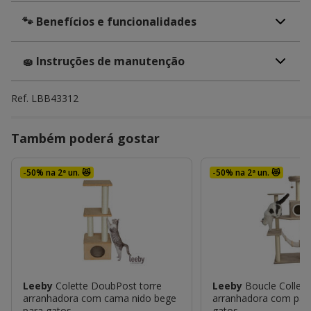
🐾 Benefícios e funcionalidades
🧽 Instruções de manutenção
Ref.
LBB43312
Também poderá gostar
-50% na 2ª un. 😻
-50% na 2ª un. 😻
Leeby
Colette DoubPost torre
Leeby
Boucle Collect
arranhadora com cama nido bege
arranhadora com par
para gatos
gatos