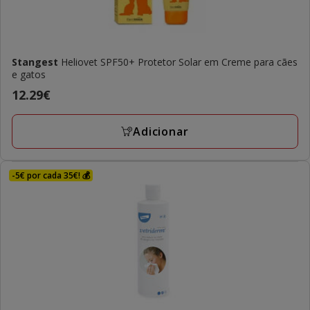
Stangest
Heliovet SPF50+ Protetor Solar em Creme para cães
e gatos
Preço
12.29€
12.29€
Adicionar
-5€ por cada 35€! 💰