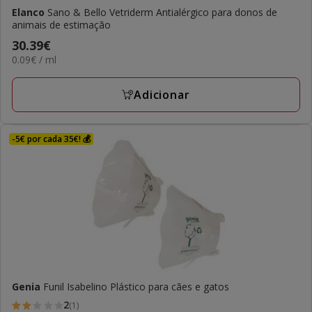
Elanco
Sano & Bello Vetriderm Antialérgico para donos de
animais de estimação
Preço
30.39€
0.09€
0.09€ / ml
30.39€
por
ML
Adicionar
-5€ por cada 35€! 💰
Genia
Funil Isabelino Plástico para cães e gatos
2
(1)