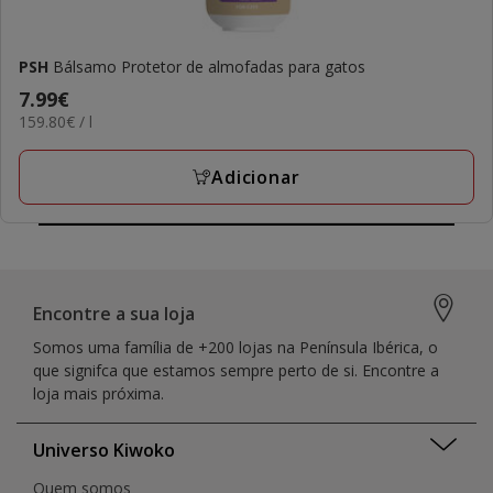
PSH
Bálsamo Protetor de almofadas para gatos
Preço
7.99€
159.80€
159.80€ / l
7.99€
por
L
Adicionar
Encontre a sua loja
Somos uma família de +200 lojas na Península Ibérica, o
que signifca que estamos sempre perto de si. Encontre a
loja mais próxima.
Universo Kiwoko
Quem somos