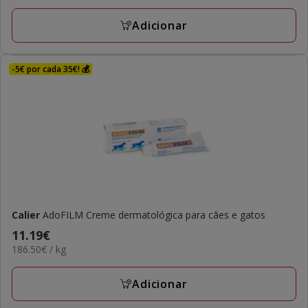
5.99€
com
Adicionar
2
avaliações
-5€ por cada 35€! 💰
Calier
AdoFILM Creme dermatológica para cães e gatos
Preço
11.19€
186.50€
186.50€ / kg
11.19€
por
KG
Adicionar