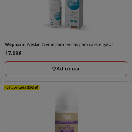
Wepharm
Weskin Creme para feridas para cães e gatos
Preço
17.09€
17.09€
Adicionar
-5€ por cada 35€! 💰