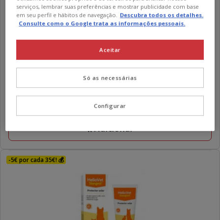
serviços, lembrar suas preferências e mostrar publicidade com base
em seu perfil e hábitos de navegação.
Descubra todos os detalhes.
Consulte como o Google trata as informações pessoais.
Aceitar
Só as necessárias
Douxo
Pya Algodão Desinfetante para cães e gatos
Preço
17.59€
Configurar
17.59€
Adicionar
-5€ por cada 35€! 💰