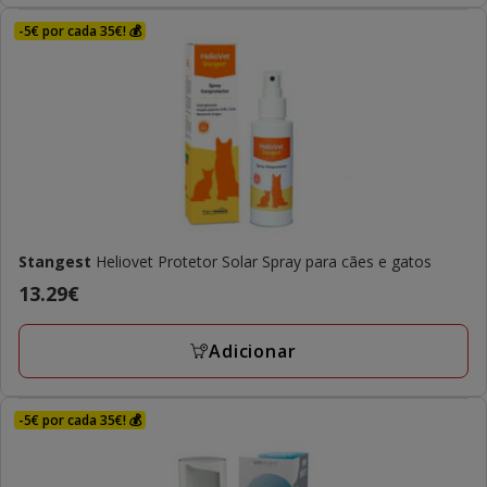
-5€ por cada 35€! 💰
Stangest
Heliovet Protetor Solar Spray para cães e gatos
Preço
13.29€
13.29€
Adicionar
-5€ por cada 35€! 💰