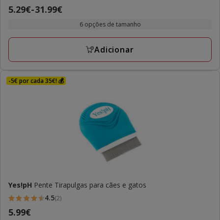
2
Preço
5.29€
-
31.99€
estrelas
de
com
6 opções de tamanho
5.29€
1
a
avaliações
Adicionar
31.99€
-5€ por cada 35€! 💰
Yes!pH
Pente Tirapulgas para cães e gatos
4.5
(2)
4.5
Preço
5.99€
estrelas