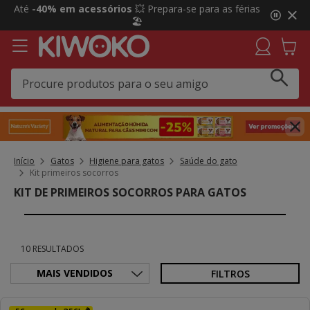
2
Até
-40% em acessórios
💥 Prepara-se para as férias
de
🏖️
3,
mensagem,
Início
Gatos
Higiene para gatos
Saúde do gato
Kit primeiros socorros
KIT DE PRIMEIROS SOCORROS PARA GATOS
10 RESULTADOS
FILTROS