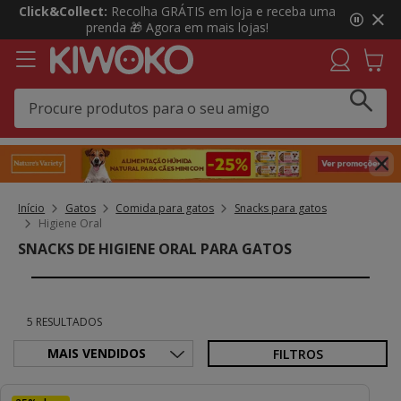
2
Click&Collect:
Recolha GRÁTIS em loja e receba uma
de
prenda 🎁 Agora em mais lojas!
3,
mensagem,
Início
Gatos
Comida para gatos
Snacks para gatos
Higiene Oral
SNACKS DE HIGIENE ORAL PARA GATOS
5 RESULTADOS
FILTROS