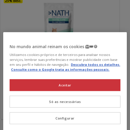
25% desc.
No mundo animal reinam os cookies 🦁👑🍪
Utilizamos cookies próprios e de terceiros para analisar nossos
serviços, lembrar suas preferências e mostrar publicidade com base
Nath
Snacks Dentários para gatos
em seu perfil e hábitos de navegação.
Descubra todos os detalhes.
5
Consulte como o Google trata as informações pessoais.
(5)
5
Preço
2.29€
-
12.64€
estrelas
28.63€
Desde 28.63€ / kg
de
Aceitar
com
por
2.29€
4 opções de peso
5
kg
a
avaliações
Só as necessárias
12.64€
Adicionar
Configurar
-12% c/ cupão 💰