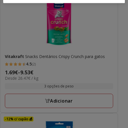
Vitakraft
Snacks Dentários Crispy Crunch para gatos
4.5
(2)
4.5
Preço
1.69€
-
9.53€
estrelas
26.47€
Desde 26.47€ / kg
de
com
por
1.69€
3 opções de peso
2
kg
a
avaliações
9.53€
Adicionar
-12% c/ cupão 💰