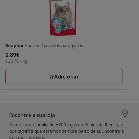
Beaphar
Snacks Dentários para gatos
Preço
2.89€
82.57€
82.57€ / kg
2.89€
por
KG
Adicionar
Encontre a sua loja
Somos uma família de +200 lojas na Península Ibérica, o
que signifca que estamos sempre perto de si. Encontre a
loja mais próxima.