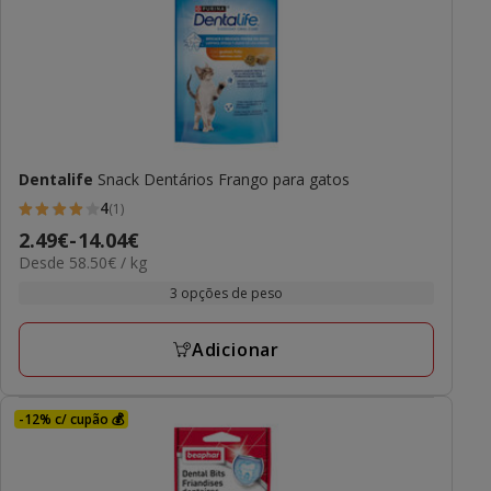
Dentalife
Snack Dentários Frango para gatos
4
(1)
4
Preço
2.49€
-
14.04€
estrelas
58.50€
Desde 58.50€ / kg
de
com
por
2.49€
3 opções de peso
1
kg
a
avaliações
14.04€
Adicionar
-12% c/ cupão 💰