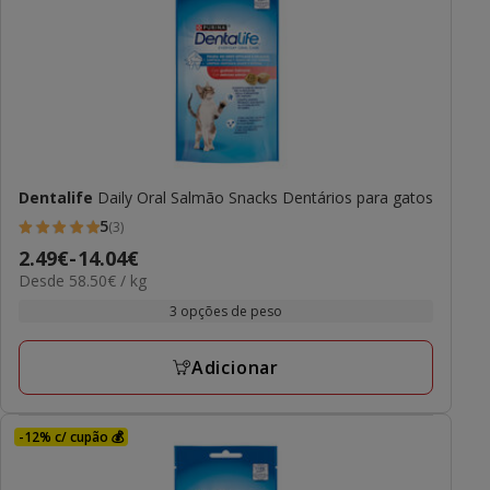
Dentalife
Daily Oral Salmão Snacks Dentários para gatos
5
(3)
5
Preço
2.49€
-
14.04€
estrelas
58.50€
Desde 58.50€ / kg
de
com
por
2.49€
3 opções de peso
3
kg
a
avaliações
14.04€
Adicionar
-12% c/ cupão 💰