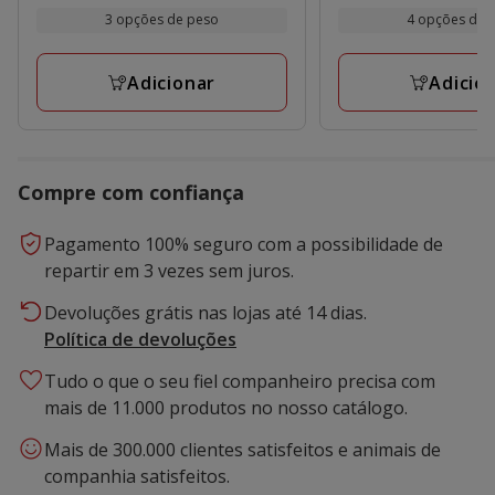
por
por
2.19€
1.69€
3 opções de peso
4 opções de 
KG
kg
a
a
12.09€
9.33€
Adicionar
Adicio
Compre com confiança
Pagamento 100% seguro com a possibilidade de
repartir em 3 vezes sem juros.
Devoluções grátis nas lojas até 14 dias.
Política de devoluções
Tudo o que o seu fiel companheiro precisa com
mais de 11.000 produtos no nosso catálogo.
Mais de 300.000 clientes satisfeitos e animais de
companhia satisfeitos.