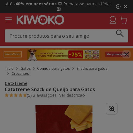
2
Até
-40% em acessórios
💥 Prepara-se para as férias
de
🏖️
3,
mensagem,
Início
Gatos
Comida para gatos
Snacks para gatos
Crocantes
Catxtreme
Catxtreme Snack de Queijo para Gatos
(5)
2 avaliações
|
Ver descrição