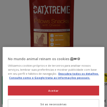
No mundo animal reinam os cookies 🦁👑🍪
Utilizamos cookies próprios e de terceiros para analisar nossos
Peso:
60 g
serviços, lembrar suas preferências e mostrar publicidade com base
em seu perfil e hábitos de navegação.
Descubra todos os detalhes.
-10% extra
-10% extra
-10% extra
-10%
Consulte como o Google trata as informações pessoais.
😻
😻
😻
60 g
2 pacotes x
4 pacotes x
6 paco
60 g
60 g
60 g
Aceitar
3.38€
6.76€
10.14€
1.69€
3.28€
6.42€
9.33€
(28.17€ / kg)
(27.33€ / kg)
(26.75€ / kg)
(25.92€ 
Só as necessárias