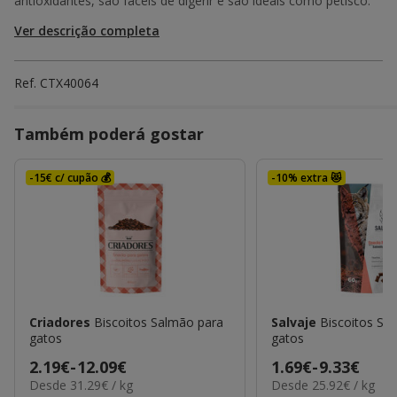
antioxidantes, são fáceis de digerir e são ideais como petisco.
Ver descrição completa
Ref.
CTX40064
Também poderá gostar
-15€ c/ cupão 💰
-10% extra 😻
Criadores
Biscoitos Salmão para
Salvaje
Biscoitos Sa
gatos
gatos
Preço
2.19€
-
12.09€
Preço
1.69€
-
9.33€
31.29€
25.92€
Desde 31.29€ / kg
Desde 25.92€ / kg
de
de