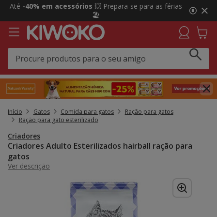
2
Até
-40% em acessórios
💥 Prepara-se para as férias
de
🏖️
3,
mensagem,
Início
Gatos
Comida para gatos
Ração para gatos
Ração para gato esterilizado
Criadores
Criadores Adulto Esterilizados hairball ração para
gatos
Ver descrição