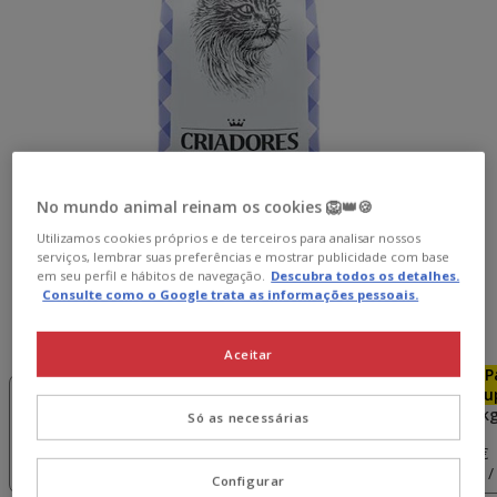
No mundo animal reinam os cookies 🦁👑🍪
Utilizamos cookies próprios e de terceiros para analisar nossos
serviços, lembrar suas preferências e mostrar publicidade com base
em seu perfil e hábitos de navegação.
Descubra todos os detalhes.
Consulte como o Google trata as informações pessoais.
Peso:
7 kg
Aceitar
-15€ c/
Pack
-15€ c/
P
cupão 💰
Poupança
cupão 💰
Pou
2.5 kg
2 x 2.5 kg
7 kg
2 x 7 k
Só as necessárias
39.98€
79.98€
19.99€
37.98€
39.99€
75.98€
(8.00€ / kg)
(7.60€ / kg)
(5.71€ / kg)
(5.43€ /
Configurar