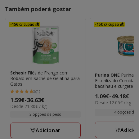
Também poderá gostar
-15€ c/ cupão 💰
-15€ c/ cupão 💰
Schesir
Filés de Frango com
Purina ONE
Purina O
Robalo em Sachê de Gelatina para
Esterilizado Comida 
Gatos
bacalhau e curgete em
5
gatos
(1)
5
Preço
1.09€
-
49.18€
Preço
1.59€
-
36.63€
estrelas
12.05€
Desde 12.05€ / kg
de
21.80€
Desde 21.80€ / kg
de
por
com
1.09€
por
4 opções de 
kg
1.59€
3 opções de peso
1
kg
a
a
avaliações
49.18€
36.63€
Adicio
Adicionar