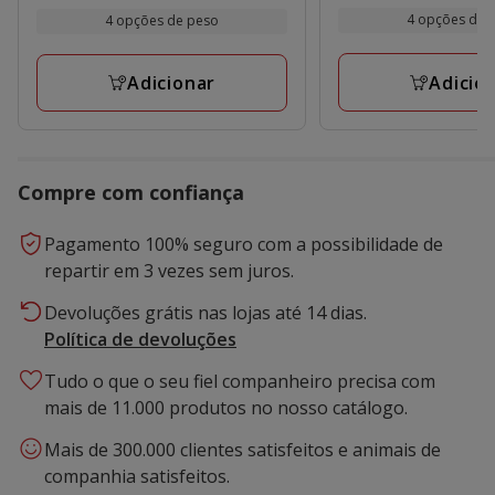
por
por
3.69€
1.39€
4 opções de 
4 opções de peso
kg
1
kg
a
a
avaliações
41.62€
61.38€
Adicio
Adicionar
Compre com confiança
Pagamento 100% seguro com a possibilidade de
repartir em 3 vezes sem juros.
Devoluções grátis nas lojas até 14 dias.
Política de devoluções
Tudo o que o seu fiel companheiro precisa com
mais de 11.000 produtos no nosso catálogo.
Mais de 300.000 clientes satisfeitos e animais de
companhia satisfeitos.