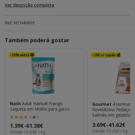
Ver descrição completa
Ref.
NTH40809
Também poderá gostar
-10% extra 😻
-15€ c/ cupão 💰
Nath
Adult Hairball Frango
Gourmet
4 terrinas x
Saqueta em Molho para gatos
Revelations Pedaços 
Salmão em gelatina p
4
(1)
4
Preço
3.69€
-
41.62€
Preço
1.39€
-
61.38€
estrelas
15.25€
Desde 15.25€ / kg
de
15.04€
Desde 15.04€ / kg
de
com