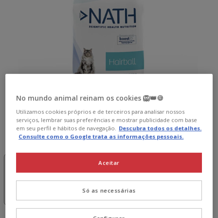
No mundo animal reinam os cookies 🦁👑🍪
Utilizamos cookies próprios e de terceiros para analisar nossos
serviços, lembrar suas preferências e mostrar publicidade com base
em seu perfil e hábitos de navegação.
Descubra todos os detalhes.
Peso:
4 kg
Consulte como o Google trata as informações pessoais.
-50% na 2ª
-10% extra
-10% extra
un.
😻
😻
Aceitar
2 kg
4 kg
2 x 4 kg
59.98€
17.99€
29.99€
56.98€
Só as necessárias
(9.00€ / kg)
(7.50€ / kg)
(7.12€ / kg)