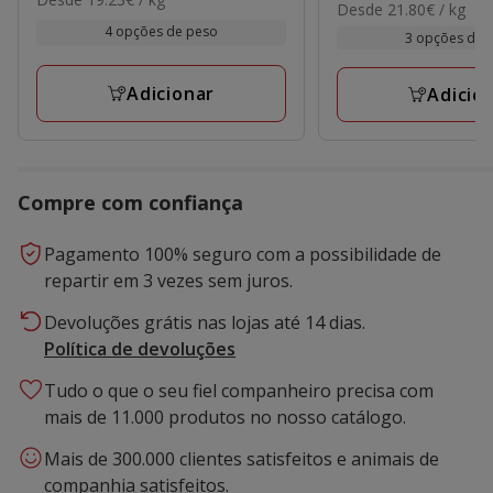
de
21.80€
Desde 21.80€ / kg
de
por
2.09€
por
4 opções de peso
1.59€
kg
3 opções de 
kg
a
a
92.29€
36.63€
Adicionar
Adicio
Compre com confiança
Pagamento 100% seguro com a possibilidade de
repartir em 3 vezes sem juros.
Devoluções grátis nas lojas até 14 dias.
Política de devoluções
Tudo o que o seu fiel companheiro precisa com
mais de 11.000 produtos no nosso catálogo.
Mais de 300.000 clientes satisfeitos e animais de
companhia satisfeitos.