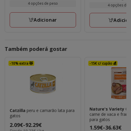
25.99€
por
4 opções de peso
2.09€
kg
4 opções de 
kg
a
a
93.08€
92.29€
Adicionar
Adicio
Também poderá gostar
-10% extra 😻
-15€ c/ cupão 💰
Nature's Variety
Ori
Catzilla
peru e camarão lata para
carne de vaca e fran
gatos
para gatos
Preço
2.09€
-
92.29€
Preço
1.59€
-
36.63€
19.23€
Desde 19.23€ / kg