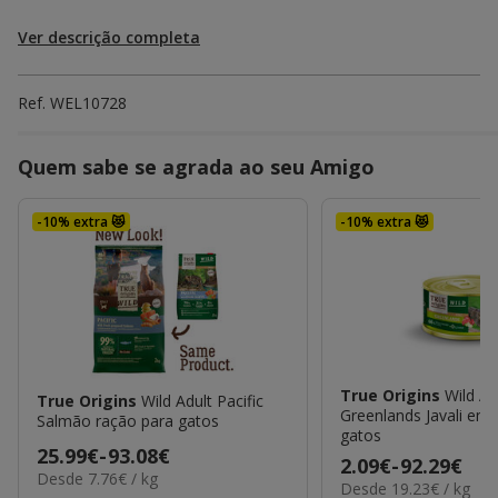
Ver descrição completa
Ref.
WEL10728
Quem sabe se agrada ao seu Amigo
-10% extra 😻
-10% extra 😻
True Origins
Wild Ad
True Origins
Wild Adult Pacific
Greenlands Javali em 
Salmão ração para gatos
gatos
Preço
25.99€
-
93.08€
Preço
2.09€
-
92.29€
7.76€
Desde 7.76€ / kg
de
19.23€
Desde 19.23€ / kg
de
por