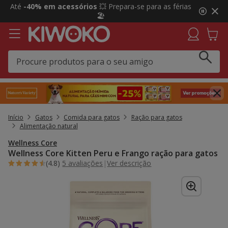
2
Até
-40% em acessórios
💥 Prepara-se para as férias
de
🏖️
3,
mensagem,
Início
Gatos
Comida para gatos
Ração para gatos
Alimentação natural
Wellness Core
Wellness Core Kitten Peru e Frango ração para gatos
(4.8)
5 avaliações
|
Ver descrição