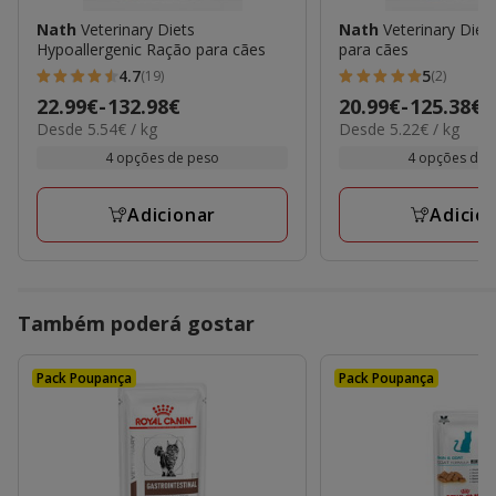
Nath
Veterinary Diets
Nath
Veterinary Diet
Hypoallergenic Ração para cães
para cães
4.7
5
(19)
(2)
4.7
5
Preço
22.99€
-
132.98€
Preço
20.99€
-
125.38€
estrelas
estrelas
5.54€
5.22€
Desde 5.54€ / kg
Desde 5.22€ / kg
de
de
com
com
por
por
22.99€
20.99€
4 opções de peso
4 opções de 
19
2
kg
kg
a
a
avaliações
avaliações
132.98€
125.38€
Adicionar
Adicio
Também poderá gostar
Pack Poupança
Pack Poupança