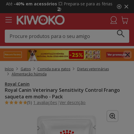
2
Até
-40% em acessórios
💥 Prepara-se para as férias
de
🏖️
3,
mensagem,
Início
Gatos
Comida para gatos
Dietas veterinárias
Alimentação húmida
Royal Canin
Royal Canin Veterinary Sensitivity Control Frango
saqueta em molho - Pack
(5)
1 avaliações
|
Ver descrição