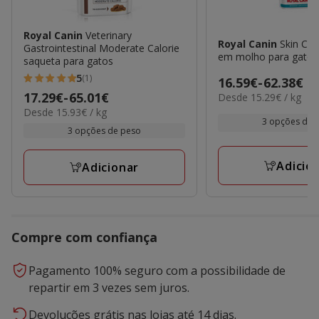
Royal Canin
Veterinary
Royal Canin
Skin Co
Gastrointestinal Moderate Calorie
em molho para gatos
saqueta para gatos
5
(1)
Preço
16.59€
-
62.38€
5
Preço
17.29€
-
65.01€
15.29€
Desde 15.29€ / kg
de
estrelas
por
15.93€
Desde 15.93€ / kg
de
16.59€
com
kg
3 opções de 
por
17.29€
3 opções de peso
a
1
kg
a
62.38€
avaliações
65.01€
Adicio
Adicionar
Compre com confiança
Pagamento 100% seguro com a possibilidade de
repartir em 3 vezes sem juros.
Devoluções grátis nas lojas até 14 dias.