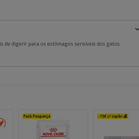
is de digerir para os estômagos sensíveis dos gatos.
Pack Poupança
-15€ c/ cupão 💰