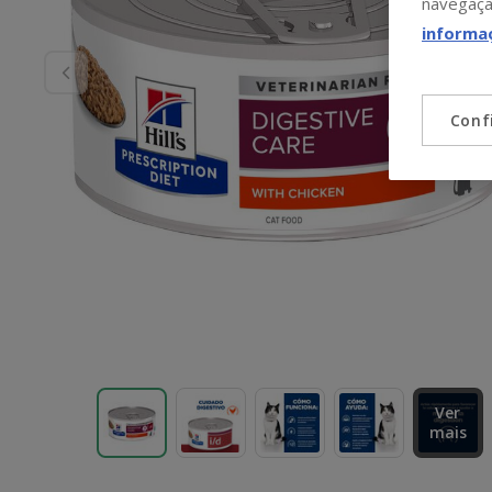
navegaçã
informa
Conf
Ver
mais