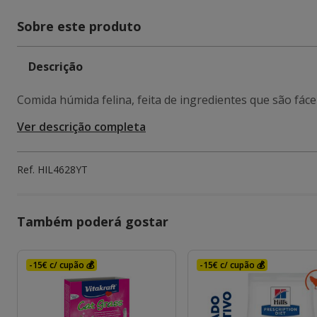
Sobre este produto
Descrição
Comida húmida felina, feita de ingredientes que são fáce
Ver descrição completa
Ref.
HIL4628YT
Também poderá gostar
-15€ c/ cupão 💰
-15€ c/ cupão 💰