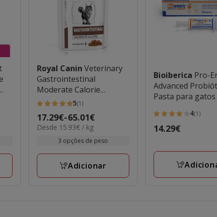
t
Royal Canin
Veterinary
Bioiberica
Pro-En
e
Gastrointestinal
Advanced Probió
Moderate Calorie
Pasta para gatos
saqueta para gatos
5
(1)
5
4
(1)
Preço
17.29€
-
65.01€
4
estrelas
15.93€
Desde 15.93€ / kg
Preço
14.29€
de
estrelas
com
por
14.29€
17.29€
com
3 opções de peso
1
kg
a
1
avaliações
65.01€
Adicion
avaliações
Adicionar