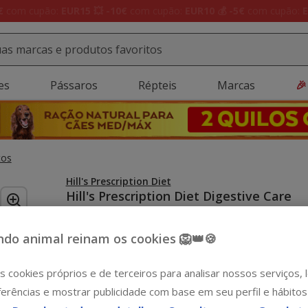
Até
-40% em acessórios
💥 Prepara-se para as férias 🏖️
es
Pássaros
Répteis
Marcas
🎉
tos
Hill's Prescription Diet
Hill's Prescription Diet Digestive Care
Frango lata para gatos
Ver descrição
do animal reinam os cookies 🦁👑🍪
Peso:
156 g
s cookies próprios e de terceiros para analisar nossos serviços,
-15€ c/ cupão 💰
Pack Poupança
156 g
12 latas x 156 g
erências e mostrar publicidade com base em seu perfil e hábitos
45.48€