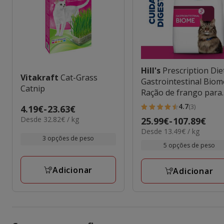
Hill's
Prescription Die
Vitakraft
Cat-Grass
Gastrointestinal Biom
Catnip
Ração de frango para
gatos
4.7
(3)
Preço
4.19€
-
23.63€
4.7
32.82€
Desde 32.82€ / kg
de
Preço
25.99€
-
107.89€
estrelas
por
13.49€
Desde 13.49€ / kg
4.19€
de
com
kg
3 opções de peso
por
a
25.99€
5 opções de peso
3
KG
23.63€
a
avaliações
107.89€
Adicionar
Adicionar