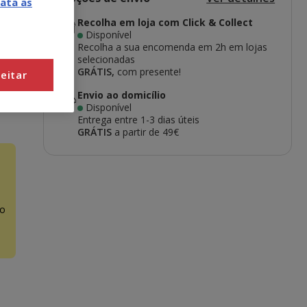
ata as
Recolha em loja com Click & Collect
Disponível
Recolha a sua encomenda em 2h em lojas
selecionadas
GRÁTIS,
com presente!
eitar
Envio ao domicílio
Disponível
Entrega entre
1-3 dias úteis
GRÁTIS
a partir de 49€
o