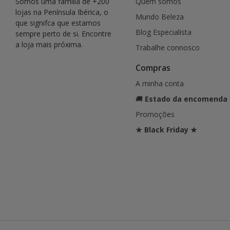
Somos uma família de +200
Quem somos
lojas na Península Ibérica, o
Mundo Beleza
que signifca que estamos
Blog Especialista
sempre perto de si. Encontre
a loja mais próxima.
Trabalhe connosco
Compras
A minha conta
🚚
Estado da encomenda
Promoções
★ Black Friday ★