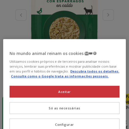
No mundo animal reinam os cookies 🦁👑🍪
Utilizamos cookies próprios e de terceiros para analisar nossos
serviços, lembrar suas preferências e mostrar publicidade com base
em seu perfil e hábitos de navegação.
Descubra todos os detalhes.
Consulte como o Google trata as informações pessoais.
Peso:
70 g
Aceitar
-15€ c/
25% desc.
Pack
P
cupão 💰
12 saquetas x
Poupança
Pou
70 g
70 g
24 saquetas x
48 saq
Só as necessárias
70 g
70 g
20.28€
40.56€
81.12€
1.69€
15.21€
38.94€
76.25€
Configurar
(24.14€ / kg)
(18.11€ / kg)
(23.18€ / kg)
(22.69€ 