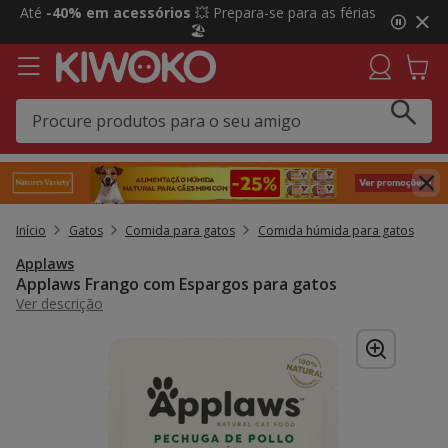
2
Até
-40% em acessórios
💥 Prepara-se para as férias
de
🏖️
3,
mensagem,
Início
Gatos
Comida para gatos
Comida húmida para gatos
Applaws
Applaws Frango com Espargos para gatos
Ver descrição