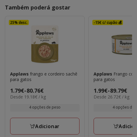
Também poderá gostar
25% desc.
-15€ c/ cupão 💰
Applaws
frango e cordeiro sachê
Applaws
Frango com
para gatos
para gatos
Preço
1.79€
-
80.76€
Preço
1.99€
-
89.79€
19.18€
26.72€
Desde 19.18€ / kg
Desde 26.72€ / kg
de
de
por
por
1.79€
1.99€
kg
kg
4 opções de peso
4 opções de 
a
a
80.76€
89.79€
Adicionar
Adicio