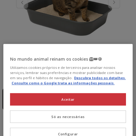
No mundo animal reinam os cookies 🦁👑🍪
Utilizamos cookies próprios e de terceiros para analisar nossos
serviços, lembrar suas preferências e mostrar publicidade com base
Guia de tamanhos
Medidas:
41.73 x 30.1 x 9.94 cm
em seu perfil e hábitos de navegação.
Descubra todos os detalhes.
Consulte como o Google trata as informações pessoais.
Sem Stock
Sem Stock
41.73 x 30.1 x 9.94
49.39 x 36.79 x 9.98
cm
cm
Aceitar
4.99€
5.99€
Só as necessárias
4.99€
Preço 4.99€
Configurar
Temporariamente sem stock