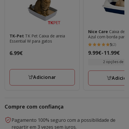
Nice Care
Caixa de a
TK-Pet
TK Pet Caixa de areia
Azul com borda para 
Essential W para gatos
5
(2)
5
Preço
9.99€
-
11.99€
Preço
6.99€
estrelas
de
6.99€
com
2 opções de m
9.99€
2
a
avaliações
Adicionar
Adicio
11.99€
Compre com confiança
Pagamento 100% seguro com a possibilidade de
repartir em 3 vezes sem juros.