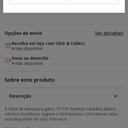
Descubra produtos semelhantes
Opções de envio
Ver detalhes
Recolha em loja com Click & Collect
Não disponível
Envio ao domicílio
Não disponível
Sobre este produto
Descrição
A caixa de areia para gatos TK Pet Bandeja Sanitária Básica
oferece resistência, higiene e fácil limpeza. Com laterais altas,
está disponível em dois formatos.