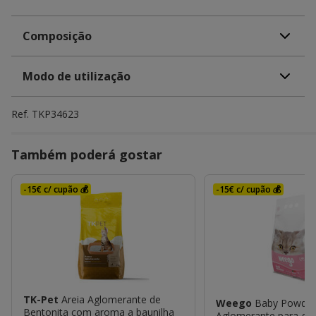
Composição
Modo de utilização
Ref.
TKP34623
Também poderá gostar
-15€ c/ cupão 💰
-15€ c/ cupão 💰
TK-Pet
Areia Aglomerante de
Weego
Baby Powder
Bentonita com aroma a baunilha
Aglomerante para ga