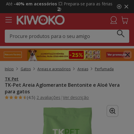
2
Até
-40% em acessórios
💥 Prepara-se para as férias
de
🏖️
3,
mensagem,
Início
Gatos
Areias e acessórios
Areias
Perfumada
TK Pet
TK-Pet Areia Aglomerante Bentonite e Aloé Vera
para gatos
(4.5)
2 avaliações
|
Ver descrição