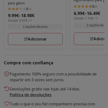
para gatos
5
(2)
5
3
(1)
3
Preço
6.99€
-
16.49€
estrelas
Preço
9.99€
-
18.98€
estrelas
1.10€
Desde 1.10€ / l
de
0.95€
com
Desde 0.95€ / l
de
por
com
6.99€
por
2 opções de f
2
9.99€
L
2 opções de peso
1
l
a
avaliações
a
avaliações
16.49€
18.98€
Adicio
Adicionar
Compre com confiança
Pagamento 100% seguro com a possibilidade de
repartir em 3 vezes sem juros.
Devoluções grátis nas lojas até 14 dias.
Política de devoluções
Tudo o que o seu fiel companheiro precisa com