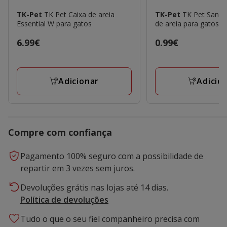
TK-Pet
TK Pet Caixa de areia
TK-Pet
TK Pet Sanit
Essential W para gatos
de areia para gatos
Preço
6.99€
Preço
0.99€
6.99€
0.99€
Adicionar
Adicio
Compre com confiança
Pagamento 100% seguro com a possibilidade de
repartir em 3 vezes sem juros.
Devoluções grátis nas lojas até 14 dias.
Política de devoluções
Tudo o que o seu fiel companheiro precisa com