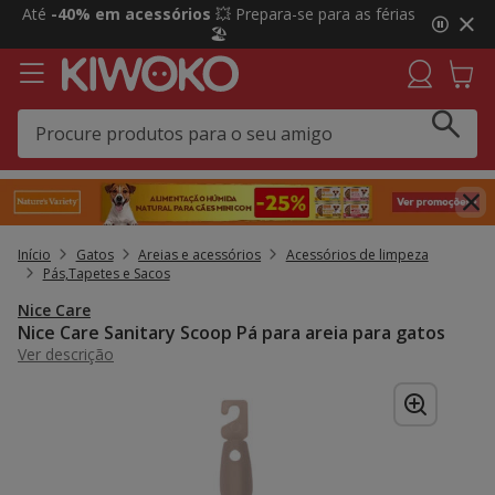
2
Até
-40% em acessórios
💥 Prepara-se para as férias
de
🏖️
3,
mensagem,
Início
Gatos
Areias e acessórios
Acessórios de limpeza
Pás,Tapetes e Sacos
Nice Care
Nice Care Sanitary Scoop Pá para areia para gatos
Ver descrição