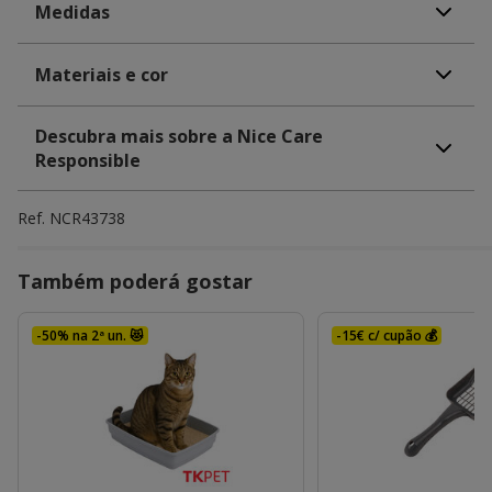
Medidas
Materiais e cor
Descubra mais sobre a Nice Care
Responsible
Ref.
NCR43738
Também poderá gostar
-50% na 2ª un. 😻
-15€ c/ cupão 💰