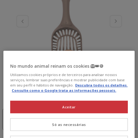
No mundo animal reinam os cookies 🦁👑🍪
Utilizamos cookies próprios e de terceiros para analisar nossos
serviços, lembrar suas preferências e mostrar publicidade com base
em seu perfil e hábitos de navegação.
Descubra todos os detalhes.
Consulte como o Google trata as informações pessoais.
Cor:
Bege
Aceitar
Sem Stock
-15€ c/
-15€ c/
Verde
cupão 💰
cupão 💰
Azul
Bege
1.99€
1.99€
1.99€
Só as necessárias