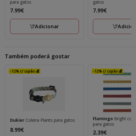
para gatos
gatos
Preço
7.99€
Preço
7.99€
7.99€
7.99€
Adicionar
Adicio
Também poderá gostar
-12% c/ cupão 💰
-12% c/ cupão 💰
Flamingo
Bright cole
Dukier
Coleira Plants para gatos
para gatos
Preço
8.99€
Preço
2.39€