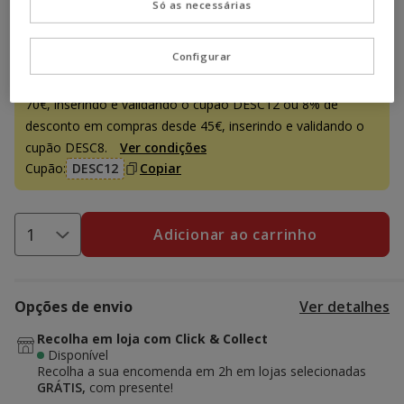
Só as necessárias
Promoção disponível
Configurar
-12% c/ cupão 💰
12% de desconto em compras desde
70€, inserindo e validando o cupão DESC12 ou 8% de
desconto em compras desde 45€, inserindo e validando o
cupão DESC8.
Ver condições
Cupão:
DESC12
Copiar
Adicionar ao carrinho
Opções de envio
Ver detalhes
Recolha em loja com Click & Collect
Disponível
Recolha a sua encomenda em 2h em lojas selecionadas
GRÁTIS,
com presente!