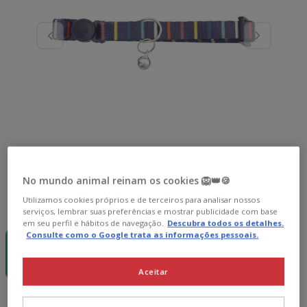
No mundo animal reinam os cookies 🦁👑🍪
Utilizamos cookies próprios e de terceiros para analisar nossos
Guia de tamanhos
Tamanho:
20 - 30 cm
serviços, lembrar suas preferências e mostrar publicidade com base
em seu perfil e hábitos de navegação.
Descubra todos os detalhes.
-12% c/
Consulte como o Google trata as informações pessoais.
cupão 💰
20 - 30 cm
7.99€
Aceitar
7.99€
Preço 7.99€