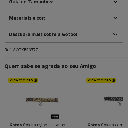
Guia de Tamanhos:
Materiais e cor:
Descubra mais sobre a Gotoo!
Ref.
GOTYFR6577
Quem sabe se agrada ao seu Amigo
-12% c/ cupão 💰
-12% c/ cupão 💰
Gotoo
Coleira nylon castanha
Gotoo
Coleira com g