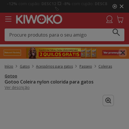
2
Click&Collect:
Recolha GRÁTIS em loja e receba uma
de
prenda 🎁 Agora em mais lojas!
3,
mensagem,
Início
Gatos
Acessórios para gatos
Passeio
Coleiras
Gotoo
Gotoo Coleira nylon colorida para gatos
Ver descrição