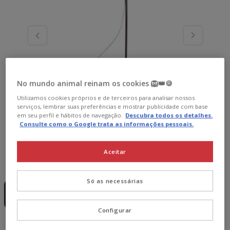
No mundo animal reinam os cookies 🦁👑🍪
Utilizamos cookies próprios e de terceiros para analisar nossos
serviços, lembrar suas preferências e mostrar publicidade com base
em seu perfil e hábitos de navegação.
Descubra todos os detalhes.
Consulte como o Google trata as informações pessoais.
Aceitar
Formato:
1 ud.
Sem Stock
Só as necessárias
1 ud.
3.99€
Configurar
3.99€
Preço 3.99€