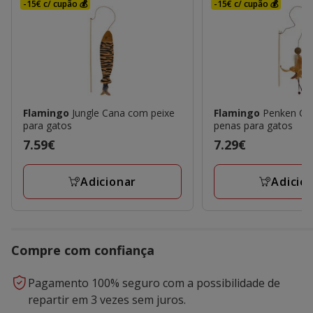
-15€ c/ cupão 💰
-15€ c/ cupão 💰
Flamingo
Jungle Cana com peixe
Flamingo
Penken Ca
para gatos
penas para gatos
Preço
7.59€
Preço
7.29€
7.59€
7.29€
Adicionar
Adicio
Compre com confiança
Pagamento 100% seguro com a possibilidade de
repartir em 3 vezes sem juros.