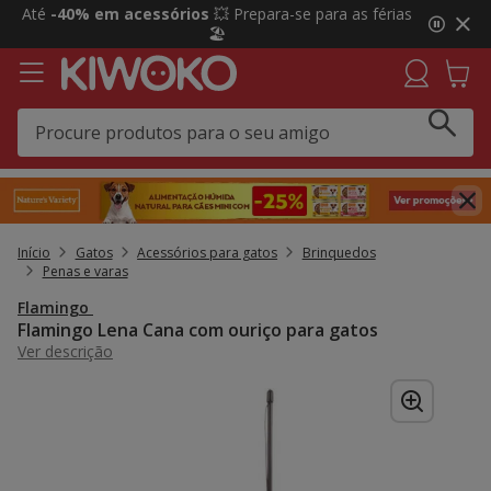
2
Até
-40% em acessórios
💥 Prepara-se para as férias
de
🏖️
3,
mensagem,
Início
Gatos
Acessórios para gatos
Brinquedos
Penas e varas
Flamingo
Flamingo Lena Cana com ouriço para gatos
Ver descrição