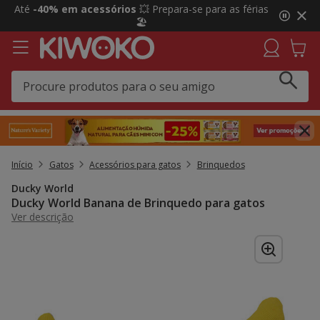
2
Até
-40% em acessórios
💥 Prepara-se para as férias
de
🏖️
3,
mensagem,
Início
Gatos
Acessórios para gatos
Brinquedos
Ducky World
Ducky World Banana de Brinquedo para gatos
Ver descrição