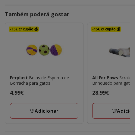
Também poderá gostar
-15€ c/ cupão 💰
-15€ c/ cupão 💰
Ferplast
Bolas de Espuma de
All For Paws
Scratc
Borracha para gatos
Brinquedo para gatos
Preço
4.99€
Preço
28.99€
4.99€
28.99€
Adicionar
Adicio