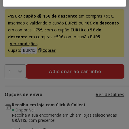
Promoção disponível
-15€ c/ cupão 💰
15€ de desconto
em compras +95€,
inserindo e validando o cupão
EUR15
ou
10€ de desconto
em compras +75€, com o cupão
EUR10
ou
5€ de
desconto
em compras +50€ com o cupão
EUR5.
Ver condições
Cupão:
EUR15
Copiar
Adicionar ao carrinho
Opções de envio
Ver detalhes
Recolha em loja com Click & Collect
Disponível
Recolha a sua encomenda em 2h em lojas selecionadas
GRÁTIS,
com presente!