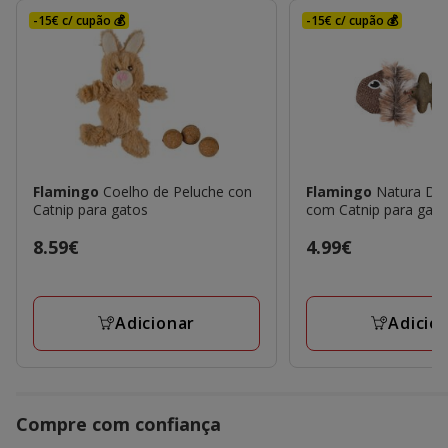
-15€ c/ cupão 💰
-15€ c/ cupão 💰
Flamingo
Coelho de Peluche con
Flamingo
Natura Del
Catnip para gatos
com Catnip para gato
Preço
8.59€
Preço
4.99€
8.59€
4.99€
Adicionar
Adicio
Compre com confiança