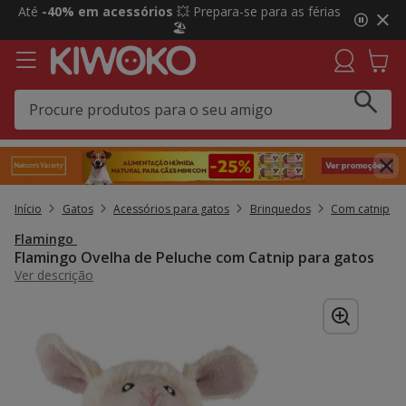
2
Até
-40% em acessórios
💥 Prepara-se para as férias
de
🏖️
3,
mensagem,
Início
Gatos
Acessórios para gatos
Brinquedos
Com catnip
Flamingo
Flamingo Ovelha de Peluche com Catnip para gatos
Ver descrição