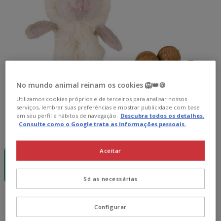
No mundo animal reinam os cookies 🦁👑🍪
Utilizamos cookies próprios e de terceiros para analisar nossos
serviços, lembrar suas preferências e mostrar publicidade com base
em seu perfil e hábitos de navegação.
Descubra todos os detalhes.
Consulte como o Google trata as informações pessoais.
Formato:
1 ud.
-15€ c/
Aceitar
cupão 💰
1 ud.
8.29€
Só as necessárias
8.29€
Preço 8.29€
Configurar