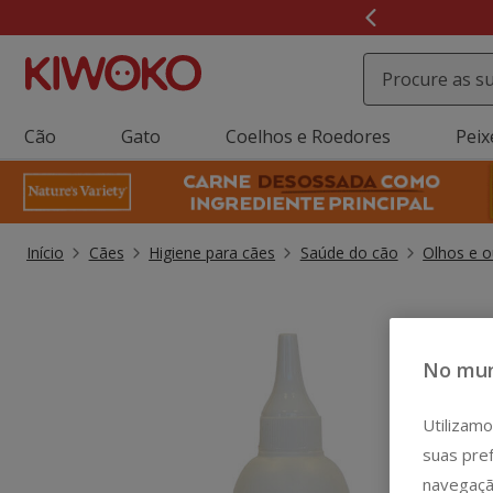
2
de
3,
mensagem,
Cão
Gato
Coelhos e Roedores
Peix
Início
Cães
Higiene para cães
Saúde do cão
Olhos e o
No mun
Utilizamo
suas pref
navegaçã