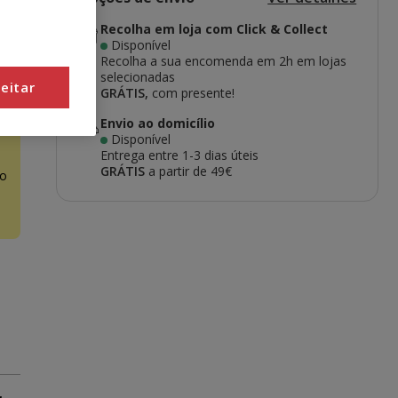
Recolha em loja com Click & Collect
Disponível
Recolha a sua encomenda em 2h em lojas
selecionadas
eitar
GRÁTIS,
com presente!
Envio ao domicílio
Disponível
Entrega entre
1-3 dias úteis
GRÁTIS
a partir de 49€
o