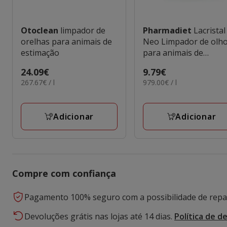
Otoclean
limpador de
Pharmadiet
Lacristal
orelhas para animais de
Neo Limpador de olh
estimação
para animais de
estimação
Preço
24.09€
Preço
9.79€
267.67€
979.00€
267.67€ / l
979.00€ / l
24.09€
9.79€
por
por
L
L
Adicionar
Adicionar
Compre com confiança
Pagamento 100% seguro com a possibilidade de repar
Devoluções grátis nas lojas até 14 dias.
Política de d