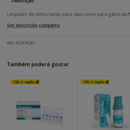
Descrição
Limpador de olhos tanto para cães como para gatos da N
Ver descrição completa
Ref.
NCR70361
Também poderá gostar
-15€ c/ cupão 💰
-15€ c/ cupão 💰