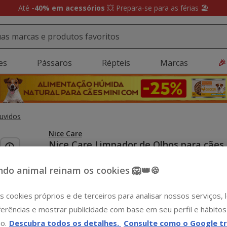
Até
-40% em acessórios
💥 Prepara-se para as férias 🏖️
es
Pássaros
Répteis
Marcas
🎉
uvidos
Nice Care
Nice Care Limpador de Olhos para cães
gatos
Ver descrição
do animal reinam os cookies 🦁👑🍪
Formato:
125 ml
s cookies próprios e de terceiros para analisar nossos serviços,
-15€ c/ cupão 💰
erências e mostrar publicidade com base em seu perfil e hábitos
125 ml
7.29€
o.
Descubra todos os detalhes.
Consulte como o Google tr