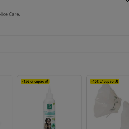
ice Care.
-15€ c/ cupão 💰
-15€ c/ cupão 💰