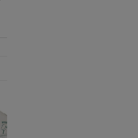
-15€ c/ cupão 💰
-15€ c/ cupão 💰