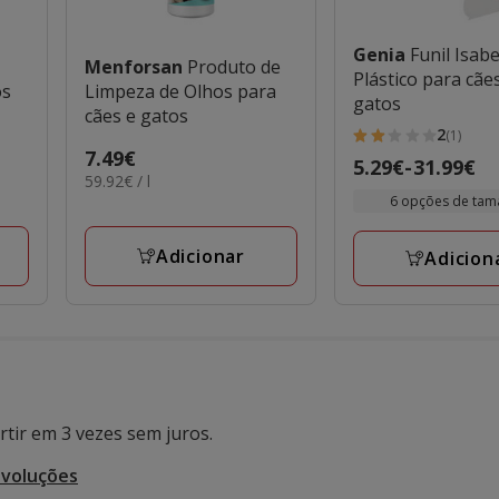
Genia
Funil Isab
Menforsan
Produto de
Plástico para cãe
os
Limpeza de Olhos para
gatos
cães e gatos
2
(1)
2
Preço
7.49€
Preço
5.29€
-
31.99€
estrelas
59.92€
59.92€ / l
7.49€
de
com
por
6 opções de ta
5.29€
L
1
a
avaliações
Adicionar
Adicion
31.99€
tir em 3 vezes sem juros.
evoluções