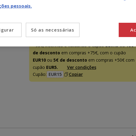
(58.32€ / l)
ções pessoais.
Promoção disponível
Só as necessárias
Ac
igurar
-15€ c/ cupão 💰
15€ de desconto
em compras
+95€, inserindo e validando o cupão
EUR15
ou
10€
de desconto
em compras +75€, com o cupão
EUR10
ou
5€ de desconto
em compras +50€ com 
cupão
EUR5.
Ver condições
Cupão:
EUR15
Copiar