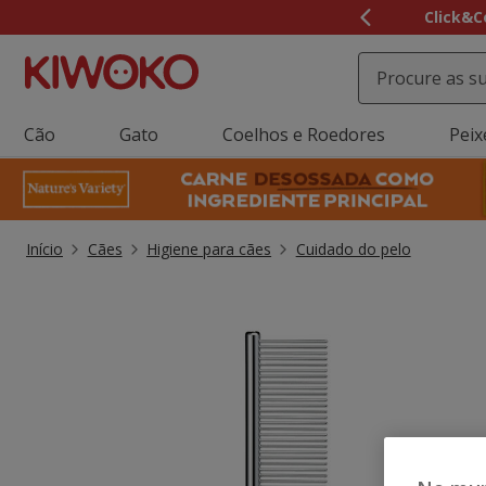
2
Click&C
de
3,
mensagem,
Cão
Gato
Coelhos e Roedores
Peix
Início
Cães
Higiene para cães
Cuidado do pelo