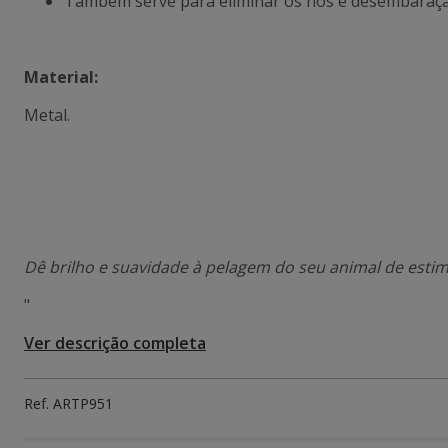
Também serve para eliminar os nós e desembaraçar
Material:
Metal.
Dê brilho e suavidade à pelagem do seu animal de estim
"
Ver descrição completa
Ref.
ARTP951