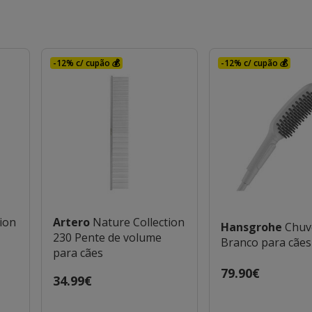
-12% c/ cupão 💰
-12% c/ cupão 💰
tion
Artero
Nature Collection
Hansgrohe
Chuv
230 Pente de volume
Branco para cães
para cães
Preço
79.90€
Preço
34.99€
79.90€
34.99€