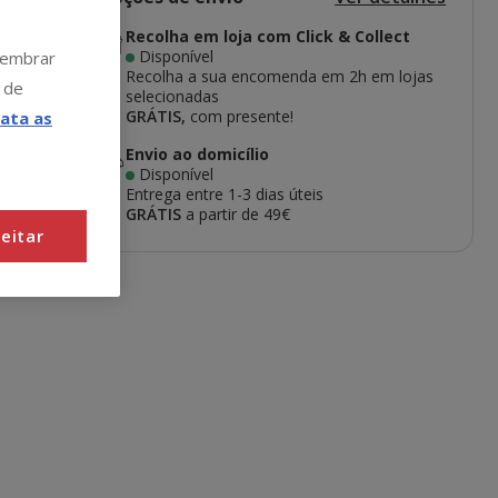
Recolha em loja com Click & Collect
Disponível
 lembrar
Recolha a sua encomenda em 2h em lojas
 de
selecionadas
GRÁTIS,
com presente!
ata as
u
Envio ao domicílio
e
Disponível
Entrega entre
1-3 dias úteis
GRÁTIS
a partir de 49€
eitar