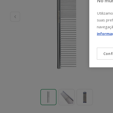
No mun
Utilizamo
suas pref
navegaçã
informa
Conf