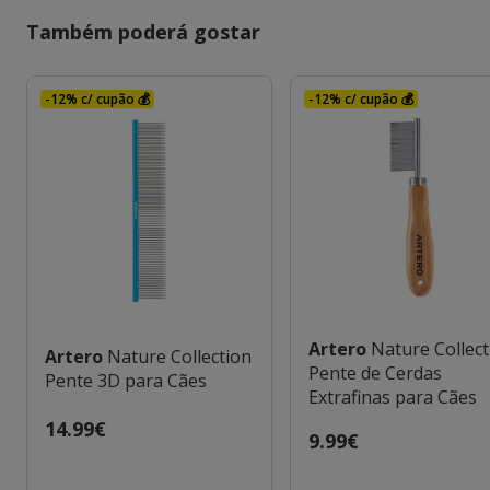
Também poderá gostar
-12% c/ cupão 💰
-12% c/ cupão 💰
Artero
Nature Collec
Artero
Nature Collection
Pente de Cerdas
Pente 3D para Cães
Extrafinas para Cães
Preço
14.99€
Preço
9.99€
14.99€
9.99€