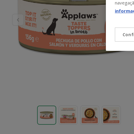
navegaçã
informa
Conf