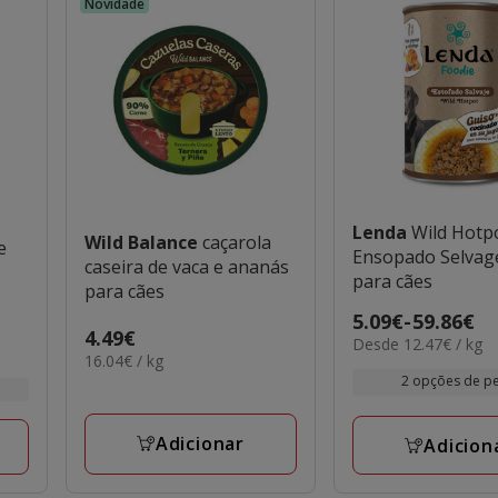
Novidade
Lenda
Wild Hotp
Wild Balance
caçarola
e
Ensopado Selvag
caseira de vaca e ananás
para cães
para cães
Preço
5.09€
-
59.86€
Preço
4.49€
12.47€
Desde 12.47€ / kg
de
16.04€
16.04€ / kg
4.49€
por
5.09€
por
2 opções de p
kg
a
KG
59.86€
Adicionar
Adicion