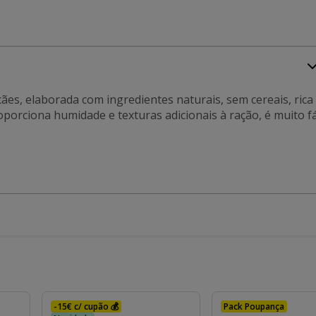
ães, elaborada com ingredientes naturais, sem cereais, rica
oporciona humidade e texturas adicionais à ração, é muito fá
-15€ c/ cupão 💰
Pack Poupança