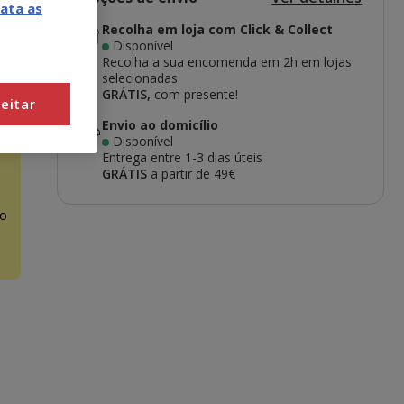
ata as
Recolha em loja com Click & Collect
Disponível
Recolha a sua encomenda em 2h em lojas
selecionadas
GRÁTIS,
com presente!
eitar
Envio ao domicílio
Disponível
Entrega entre
1-3 dias úteis
GRÁTIS
a partir de 49€
o