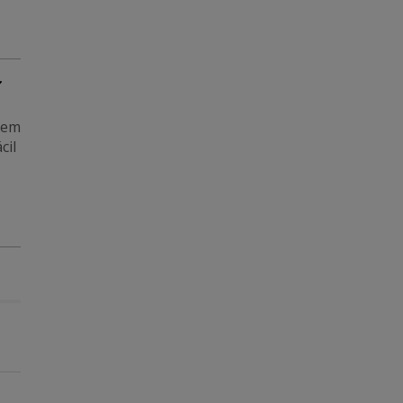
 em
cil
-15€ c/ cupão 💰
-15€ c/ cupão 💰