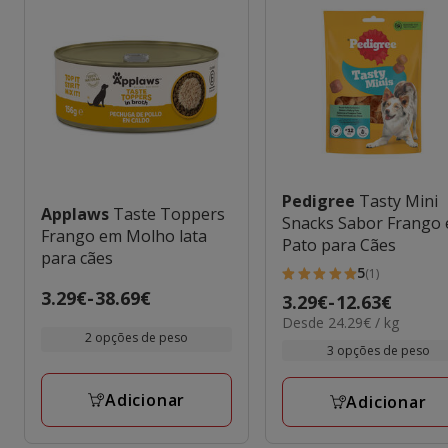
Pedigree
Tasty Mini
Applaws
Taste Toppers
Snacks Sabor Frango 
Frango em Molho lata
Pato para Cães
para cães
5
(1)
5
Preço
3.29€
-
38.69€
Preço
3.29€
-
12.63€
estrelas
de
24.29€
Desde 24.29€ / kg
de
com
2 opções de peso
por
3.29€
3.29€
3 opções de peso
1
kg
a
a
avaliações
38.69€
12.63€
Adicionar
Adicionar