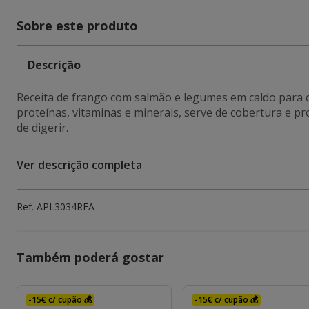
Sobre este produto
Descrição
Receita de frango com salmão e legumes em caldo para c
proteínas, vitaminas e minerais, serve de cobertura e pr
de digerir.
Ver descrição completa
Ref.
APL3034REA
Também poderá gostar
-15€ c/ cupão 💰
-15€ c/ cupão 💰