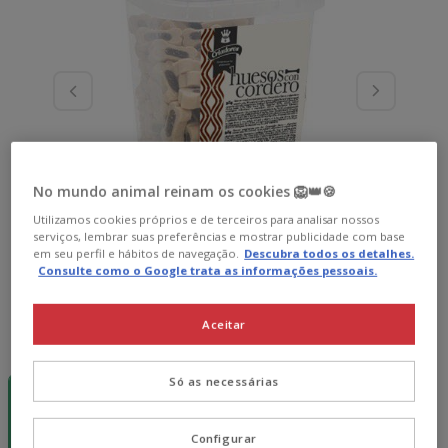
No mundo animal reinam os cookies 🦁👑🍪
Utilizamos cookies próprios e de terceiros para analisar nossos
serviços, lembrar suas preferências e mostrar publicidade com base
em seu perfil e hábitos de navegação.
Descubra todos os detalhes.
Consulte como o Google trata as informações pessoais.
Aceitar
Peso:
200 g
-15€ c/
Pack
Só as necessárias
cupão 💰
Poupança
200 g
6 saquetas x
200 g
Configurar
26.94€