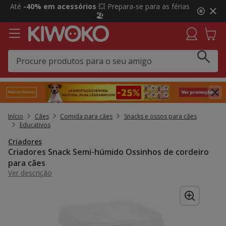
2
Até
-40% em acessórios
💥 Prepara-se para as férias
de
🏖️
3,
mensagem,
Início
Cães
Comida para cães
Snacks e ossos para cães
Educativos
Criadores
Criadores Snack Semi-húmido Ossinhos de cordeiro
para cães
Ver descrição