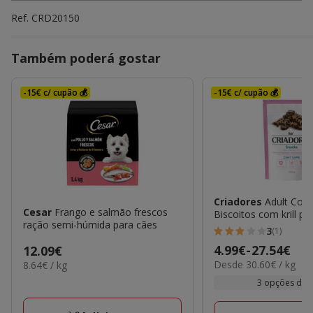
Ref.
CRD20150
Também poderá gostar
-15€ c/ cupão 💰
-15€ c/ cupão 💰
Criadores
Adult Coat
Cesar
Frango e salmão frescos
Biscoitos com krill pa
ração semi-húmida para cães
3
(1)
3
Preço
4.99€
-
27.54€
Preço
12.09€
estrelas
30.60€
Desde 30.60€ / kg
8.64€
de
8.64€ / kg
12.09€
com
por
por
4.99€
3 opções de 
1
kg
KG
a
avaliações