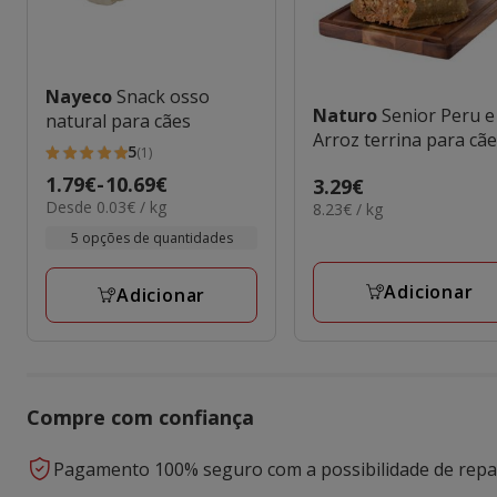
Nayeco
Snack osso
Naturo
Senior Peru e
natural para cães
Arroz terrina para cã
5
(1)
5
Preço
1.79€
-
10.69€
Preço
3.29€
estrelas
0.03€
Desde 0.03€ / kg
8.23€
de
8.23€ / kg
3.29€
com
por
por
1.79€
5 opções de quantidades
1
KG
KG
a
avaliações
10.69€
Adicionar
Adicionar
Compre com confiança
Pagamento 100% seguro com a possibilidade de repar