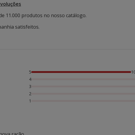
evoluções
de 11.000 produtos no nosso catálogo.
anhia satisfeitos.
5
1
4
3
2
1
 nova ração