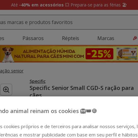
Até
-40% em acessórios
💥 Prepara-se para as férias 🏖️
es
Pássaros
Répteis
Marcas
🎉
ação senior
Specific
Specific Senior Small CGD-S ração para
cães
(5)
1 avaliações
|
Ver descrição
do animal reinam os cookies 🦁👑🍪
Peso:
1 kg
-15€ c/ cupão 💰
s cookies próprios e de terceiros para analisar nossos serviços,
1 kg
erências e mostrar publicidade com base em seu perfil e hábitos
8.79€