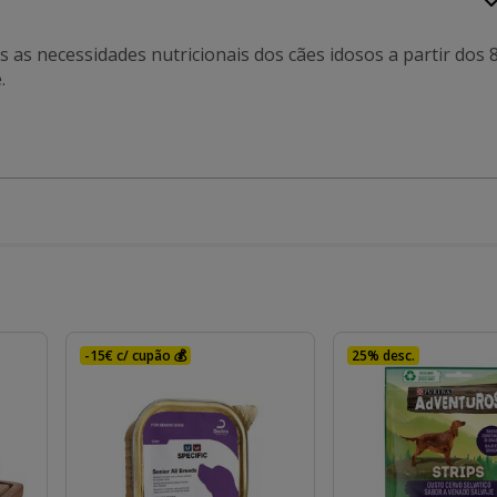
s as necessidades nutricionais dos cães idosos a partir dos 
.
-15€ c/ cupão 💰
25% desc.