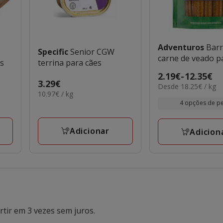
Adventuros
Bar
Specific
Senior CGW
carne de veado p
es
terrina para cães
Preço
2.19€
-
12.35€
Preço
3.29€
18.25€
Desde 18.25€ / kg
de
10.97€
10.97€ / kg
3.29€
por
2.19€
por
4 opções de p
kg
a
KG
12.35€
Adicionar
Adicion
tir em 3 vezes sem juros.