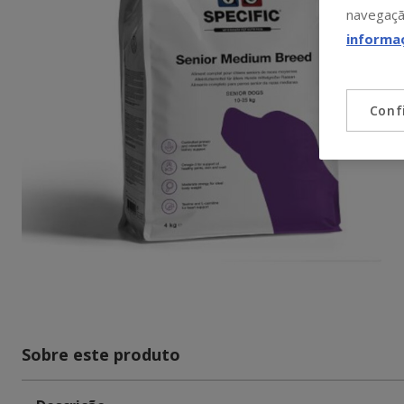
navegaçã
informa
Conf
Sobre este produto