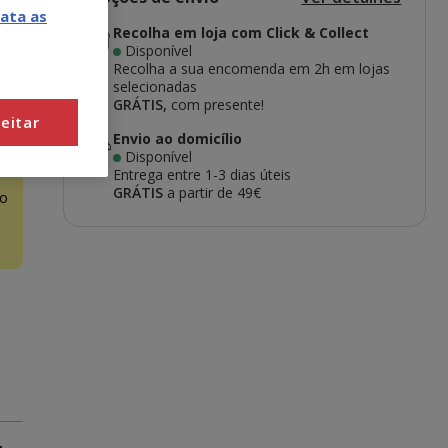
ata as
Recolha em loja com Click & Collect
Disponível
Recolha a sua encomenda em 2h em lojas
selecionadas
GRÁTIS,
com presente!
eitar
Envio ao domicílio
Disponível
Entrega entre
1-3 dias úteis
GRÁTIS
a partir de 49€
o